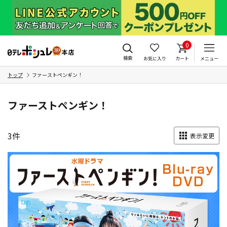
0
検索
お気に入り
カート
メニュー
トップ
ファーストペンギン！
ファーストペンギン！
3
件
表示変更