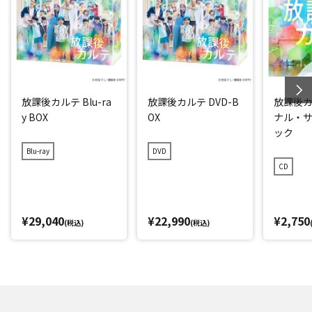
放課後カルテ Blu-ra
放課後カルテ DVD-B
放課後カ
y BOX
OX
ナル・
ック
Blu-ray
DVD
CD
¥29,040
¥22,990
¥2,750
(税込)
(税込)