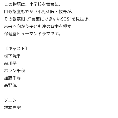
この物語は、小学校を舞台に、
口も態度もでかい小児科医・牧野が、
その観察眼で“言葉にできないSOS”を見抜き、
未来へ向かう子ども達の背中を押す
保健室ヒューマンドラマです。
【キャスト】
松下洸平
森川葵
ホラン千秋
加藤千尋
高野洸
ソニン
塚本高史