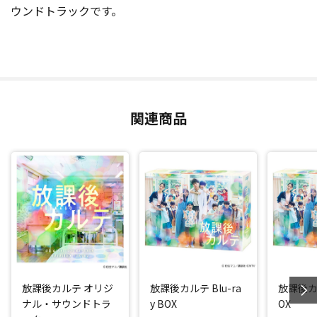
ウンドトラックです。
関連商品
放課後カルテ オリジ
放課後カルテ Blu-ra
放課後カル
ナル・サウンドトラ
y BOX
OX