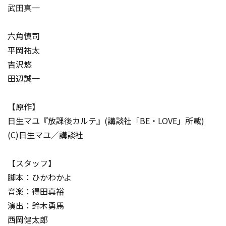
武田真一
六角慎司
平岡祐太
吉沢悠
田辺誠一
【原作】
日生マユ『放課後カルテ』(講談社「BE・LOVE」所載)
(C)日生マユ／講談社
【スタッフ】
脚本：ひかわかよ
音楽：得田真裕
演出：鈴木勇馬
西岡健太郎