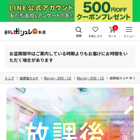
0
検索
お気に入り
カート
メニュー
お盆期間中はご案内している時期よりもお届けにお時間をい
ただく場合があります
トップ
放課後カルテ
Blu-ray・DVD・CD
Blu-ray・DVD・CD
放課後カルテ オリジ