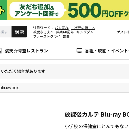
注目ワード
バカ売れ
一次元の挿し木
親愛なる夫へ
笑点60周年
キングダム
ゲスト
ファーストクライ
告白
満天☆青空レストラン
番組・映画・イベント
をいただく場合があります
u-ray BOX
放課後カルテ Blu-ray B
小学校の保健室にとんでもない