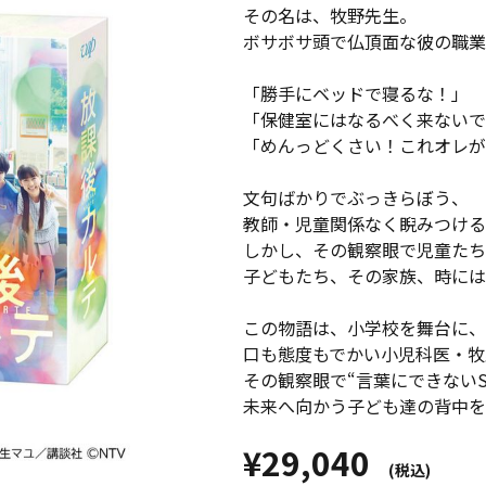
その名は、牧野先生。
ボサボサ頭で仏頂面な彼の職業
「勝手にベッドで寝るな！」
「保健室にはなるべく来ないで
「めんっどくさい！これオレが
文句ばかりでぶっきらぼう、
教師・児童関係なく睨みつける
しかし、その観察眼で児童たち
子どもたち、その家族、時には教
この物語は、小学校を舞台に、
口も態度もでかい小児科医・牧
その観察眼で“言葉にできないS
未来へ向かう子ども達の背中を
¥29,040
(税込)