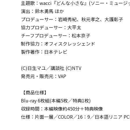
主題歌：wacci『どんな小さな』(ソニー・ミュージ
演出：鈴木勇馬 ほか
プロデューサー：岩崎秀紀、秋元孝之、大護彰子
協力プロデューサー：大平太
チーフプロデューサー：松本京子
制作協力：オフィスクレッシェンド
製作著作：日本テレビ
(C)日生マユ／講談社 (C)NTV
発売元・販売元：VAP
【商品仕様】
Blu-ray 6枚組(本編5枚／特典1枚)
収録時間：本編映像約450分＋特典映像
仕様：片面一層／COLOR／16：9／日本語リニア PC