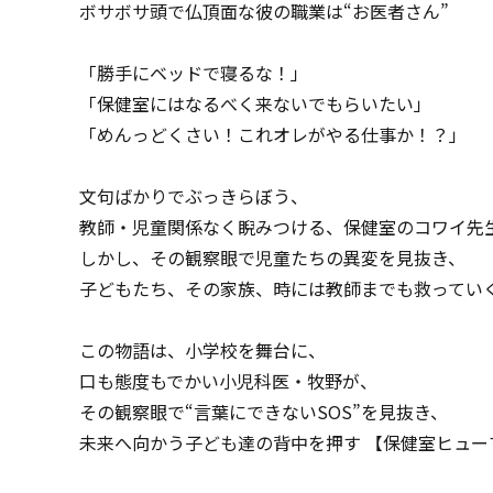
ボサボサ頭で仏頂面な彼の職業は“お医者さん”
「勝手にベッドで寝るな！」
「保健室にはなるべく来ないでもらいたい」
「めんっどくさい！これオレがやる仕事か！？」
文句ばかりでぶっきらぼう、
教師・児童関係なく睨みつける、保健室のコワイ先
しかし、その観察眼で児童たちの異変を見抜き、
子どもたち、その家族、時には教師までも救っていく――
この物語は、小学校を舞台に、
口も態度もでかい小児科医・牧野が、
その観察眼で“言葉にできないSOS”を見抜き、
未来へ向かう子ども達の背中を押す 【保健室ヒュー