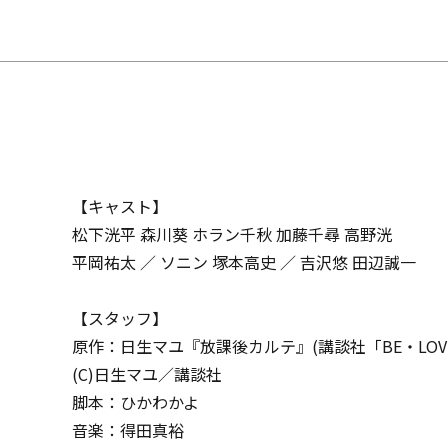
【キャスト】
松下洸平 森川葵 ホラン千秋 加藤千尋 高野洸
平岡祐太 ／ ソニン 塚本高史 ／ 吉沢悠 田辺誠一
【スタッフ】
原作：日生マユ『放課後カルテ』(講談社「BE・LOV
(C)日生マユ／講談社
脚本：ひかわかよ
音楽：得田真裕