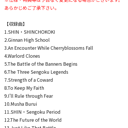
あらかじめご了承下さい。
【収録曲】
1.SHIN・SHINCHOKOKI
2.Ginnan High School
3.An Encounter While Cherryblossoms Fall
4.Warlord Clones
5.The Battle of the Banners Begins
6.The Three Sengoku Legends
7.Strength of a Coward
8.To Keep My Faith
9.I'll Rule through Fear
10.Musha Burui
11.SHIN・Sengoku Period
12.The Future of the World
13.Just Like That Battle