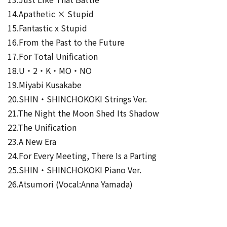
14.Apathetic × Stupid
15.Fantastic x Stupid
16.From the Past to the Future
17.For Total Unification
18.U・2・K・MO・NO
19.Miyabi Kusakabe
20.SHIN・SHINCHOKOKI Strings Ver.
21.The Night the Moon Shed Its Shadow
22.The Unification
23.A New Era
24.For Every Meeting, There Is a Parting
25.SHIN・SHINCHOKOKI Piano Ver.
26.Atsumori (Vocal:Anna Yamada)