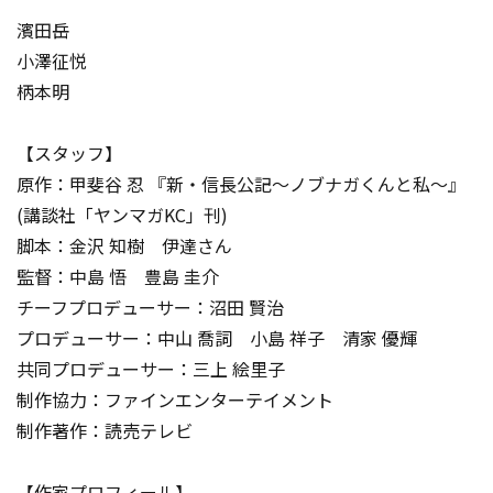
濱田岳
小澤征悦
柄本明
【スタッフ】
原作：甲斐谷 忍 『新・信長公記～ノブナガくんと私～』
(講談社「ヤンマガKC」刊)
脚本：金沢 知樹 伊達さん
監督：中島 悟 豊島 圭介
チーフプロデューサー：沼田 賢治
プロデューサー：中山 喬詞 小島 祥子 清家 優輝
共同プロデューサー：三上 絵里子
制作協力：ファインエンターテイメント
制作著作：読売テレビ
【作家プロフィール】