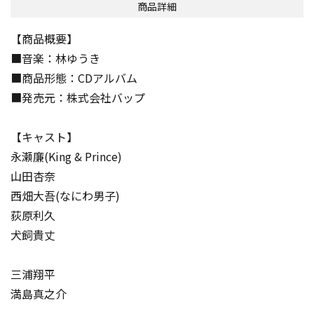
商品詳細
【商品概要】
■音楽：林ゆうき
■商品形態：CDアルバム
■発売元：株式会社バップ
【キャスト】
永瀬廉(King & Prince)
山田杏奈
西畑大吾(なにわ男子)
荻原利久
犬飼貴丈
三浦翔平
満島真之介