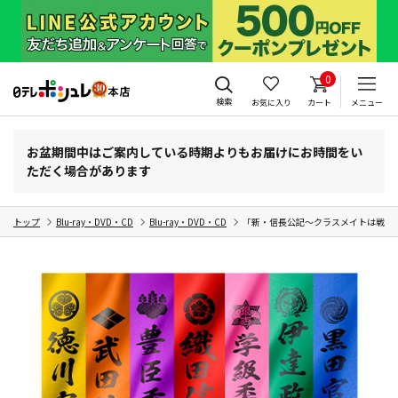
0
検索
お気に入り
カート
メニュー
お盆期間中はご案内している時期よりもお届けにお時間をい
ただく場合があります
トップ
Blu-ray・DVD・CD
Blu-ray・DVD・CD
「新・信長公記～クラスメイトは戦国