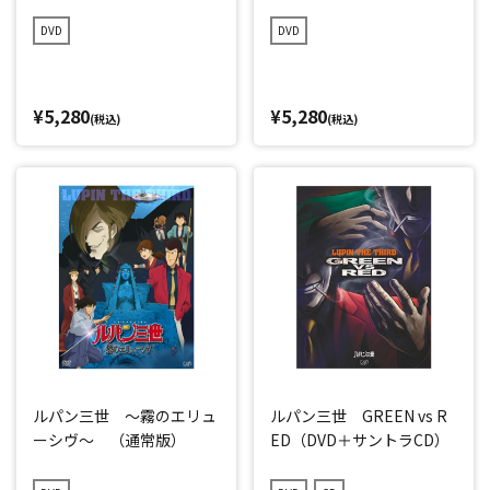
DVD
DVD
¥5,280
¥5,280
(税込)
(税込)
ルパン三世 ～霧のエリュ
ルパン三世 GREEN vs R
ーシヴ～ （通常版）
ED（DVD＋サントラCD）