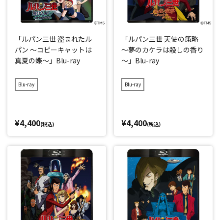
「ルパン三世 盗まれたル
「ルパン三世 天使の策略
パン ～コピーキャットは
～夢のカケラは殺しの香り
真夏の蝶～」Blu-ray
～」Blu-ray
Blu-ray
Blu-ray
¥4,400
¥4,400
(税込)
(税込)