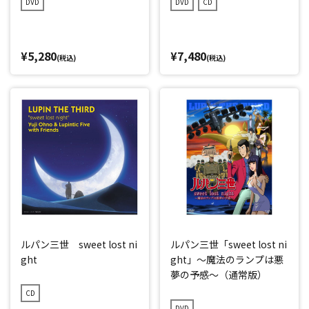
DVD
DVD
CD
¥5,280
¥7,480
(税込)
(税込)
ルパン三世 sweet lost ni
ルパン三世「sweet lost ni
ght
ght」～魔法のランプは悪
夢の予感～（通常版）
CD
DVD