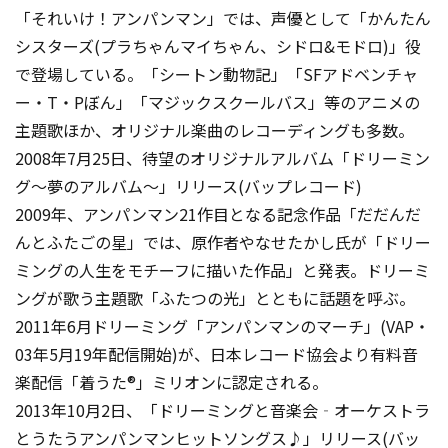
「それいけ！アンパンマン」では、声優として「かんたん
シスターズ(プラちゃんマイちゃん、シドロ&モドロ)」役
で登場している。「シートン動物記」「SFアドベンチャ
ー・T・Pぼん」「マジックスクールバス」等のアニメの
主題歌ほか、オリジナル楽曲のレコーディングも多数。
2008年7月25日、待望のオリジナルアルバム「ドリーミン
グ～夢のアルバム～」リリース(バップレコード)
2009年、アンパンマン21作目となる記念作品「だだんだ
んとふたごの星」では、原作者やなせたかし氏が「ドリー
ミングの人生をモチーフに描いた作品」と発表。ドリーミ
ングが歌う主題歌「ふたつの光」とともに話題を呼ぶ。
2011年6月ドリーミング「アンパンマンのマーチ」(VAP・
03年5月19年配信開始)が、日本レコード協会より有料音
楽配信「着うた®」ミリオンに認定される。
2013年10月2日、「ドリーミングと音楽会‐オーケストラ
とうたうアンパンマンヒットソングス♪」リリース(バッ