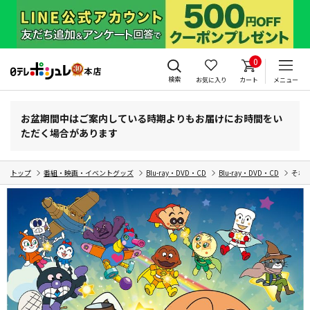
0
検索
お気に入り
カート
メニュー
お盆期間中はご案内している時期よりもお届けにお時間をい
ただく場合があります
トップ
番組・映画・イベントグッズ
Blu-ray・DVD・CD
Blu-ray・DVD・CD
それ