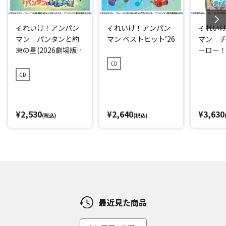
それいけ！アンパン
それいけ！アンパン
それい
マン パンタンと約
マン ベストヒット’26
マン 
束の星(2026劇場版ベ
ーロー！ 
ストCD)
CD
CD
¥2,530
¥2,640
¥3,630
(税込)
(税込)
最近見た商品