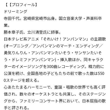
【【プロフィール】
ドリーミング
寺田千代。宮崎県宮崎市出身。国立音楽大学・声楽科卒
業。
勝本章子氏、立川清登氏に師事。
日本テレビ系アニメ「それいけ！アンパンマン」の主題歌
(オープニング／アンパンマンのマーチ・エンディング／
勇気りんりん・アンパンマンたいそう・サンサンたいそ
う・ドレミファアンパンマン)・挿入歌ほか、同キャラク
ターのイメージソングを300曲レコーディング。精力的に
公演を続け、全国各地の子どもたちの前で歌った数は550
0ステージを超える。
心あたたまるハーモニーで、童謡・唱歌の世界でも高く評
価され、数々のオーケストラとも共演し、そのステージン
グから、ファミリーコンサート界において、日本屈指の歌
手と評される。