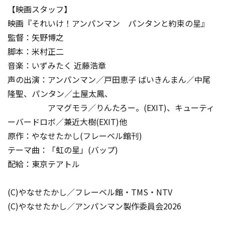
【映画スタッフ】
映画『それいけ！アンパンマン パンタンと約束の星』
監督：矢野博之
脚本：米村正二
音楽：いずみたく 近藤浩章
声の出演：アンパンマン／戸田恵子 ばいきんまん／中尾
隆聖、パンタン／土屋太鳳、
アマグモラ／りんたろー。(EXIT)、キューティ
ーバードロボ／兼近大樹(EXIT)他
原作：やなせたかし(フレーベル館刊)
テーマ曲：「虹の星」(バップ)
配給：東京テアトル
(C)やなせたかし／フレーベル館・TMS・NTV
(C)やなせたかし／アンパンマン製作委員会2026