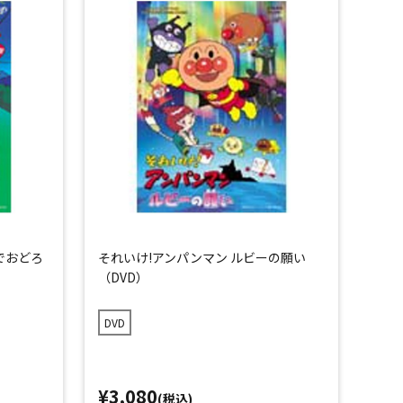
でおどろ
それいけ!アンパンマン ルビーの願い
（DVD）
DVD
¥3,080
(税込)