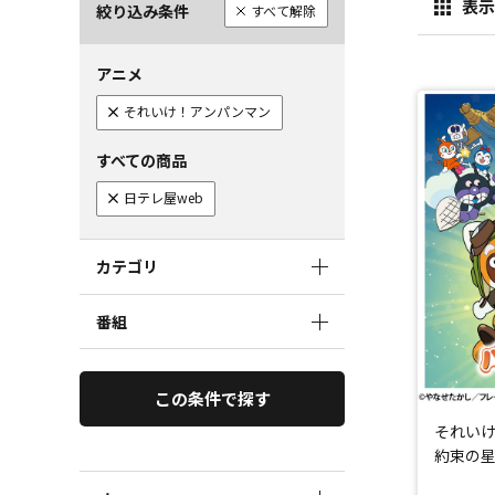
表示
絞り込み条件
すべて解除
アニメ
それいけ！アンパンマン
すべての商品
日テレ屋web
カテゴリ
番組
この条件で探す
それい
約束の星