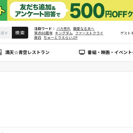
注目ワード
バカ売れ
親愛なる夫へ
笑点60周年
キングダム
ファーストクライ
ゲスト
告白
ちゅーとりえらいぶ!!
満天☆青空レストラン
番組・映画・イベント