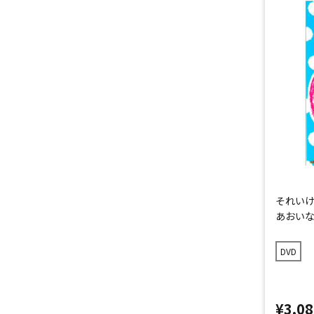
それいけ
あおい
DVD
¥3,08