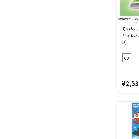
それい
とえほん
D)
CD
¥2,53