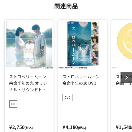
関連商品
ストロベリームーン
ストロベリームーン
ストロ
余命半年の恋 オリジ
余命半年の恋 DVD
余命半年
ナル・サウンドトラ
ック
DVD
CD
¥2,750
¥4,180
¥1,540
(税込)
(税込)