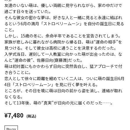
友達のいない萌は、優しい両親に見守られながら、家の中だけで
過ごす日々を送っていた。
そんな彼女の密かな夢は、好きな人と一緒に見ると永遠に結ばれ
るという6月の満月「ストロベリームーン」を自分の誕生日に見る
こと。
しかし、15歳の冬に、余命半年であることを宣告されてしまう。
家族が悲しみに暮れながら病院から帰る日、萌は“運命の相手”を
見つける。そして彼女は高校に通うことを決意するのだった。
入学式当日、遅刻して一人教室に向かった萌が出会ったのは、な
んと“運命の彼”、佐藤日向(齋藤潤)だった。
萌は初対面にもかかわらず日向に突然告白し、猛アプローチで付
き合うことに。
恋人として徐々に距離を縮めていく二人は、ついに萌の誕生日6月
4日「ストロベリームーン」を見に行く夢を叶える。
ところが、その日を境に萌は日向の前から姿を消し、連絡が取れ
なくなる。
そして13年後、萌の“真実”が日向の元に届くのだった……。
¥7,480
(税込)
Blu-ray