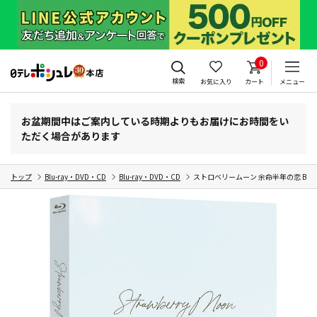
0
検索
お気に入り
カート
メニュー
お盆期間中はご案内している時期よりもお届けにお時間をい
ただく場合があります
トップ
Blu-ray・DVD・CD
Blu-ray・DVD・CD
ストロベリームーン 余命半年の恋 Blu-r