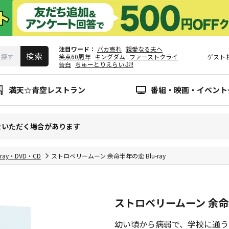
注目ワード
バカ売れ
親愛なる夫へ
笑点60周年
キングダム
ファーストクライ
ゲスト
告白
ちゅーとりえらいぶ!!
満天☆青空レストラン
番組・映画・イベント
をいただく場合があります
-ray・DVD・CD
ストロベリームーン 余命半年の恋 Blu-ray
ストロベリームーン 余命半年
幼い頃から病弱で、学校に通う