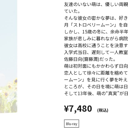
友達のいない萌は、優しい両親
ていた。
そんな彼女の密かな夢は、好き
月「ストロベリームーン」を自
しかし、15歳の冬に、余命半
家族が悲しみに暮れながら病院
彼女は高校に通うことを決意す
入学式当日、遅刻して一人教室
佐藤日向(齋藤潤)だった。
萌は初対面にもかかわらず日向
恋人として徐々に距離を縮めて
ームーン」を見に行く夢を叶え
ところが、その日を境に萌は日
そして13年後、萌の“真実”
¥7,480
(税込)
Blu-ray