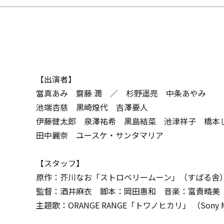
【出演者】
當真あみ 齋藤 潤 ／ 杉野遥亮 中条あやみ
池端杏慈 黒崎煌代 吉澤要人
伊藤健太郎 泉澤祐希 黒島結菜 池津祥子 橋本
田中麗奈 ユースケ・サンタマリア
【スタッフ】
原作：芥川なお「ストロベリームーン」（すばる舎
監督：酒井麻衣 脚本：岡田惠和 音楽：富貴晴美
主題歌：ORANGE RANGE「トワノヒカリ」 （Sony Music