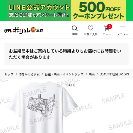
0
検索
お気に入り
カート
メニュー
お盆期間中はご案内している時期よりもお届けにお時間をい
ただく場合があります
トップ
時をかける少女
番組・映画・イベントグッズ
映画
スタジオ地図 ORIGINAL 