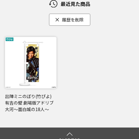
最近見た商品
履歴を削除
出陣ミニのぼり(竹ぴよ)
有吉の壁 劇場版アドリブ
大河～面白城の18人～