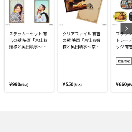
ステッカーセット 有
クリアファイル 有吉
ブラウ
吉の壁 映画「京佳お
の壁 映画「京佳お嬢
トレー
嬢様と奥田執事～京
様と奥田執事～京佳
ッジ 有
佳お嬢様パリへ行く
お嬢様パリへ行く
アドリ
～」
～」
城の18
数量限定
¥990
¥550
¥660
(税込)
(税込)
(税