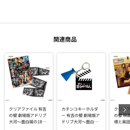
関連商品
クリアファイル 有吉
カチンコキーホルダ
クリアフ
の壁 劇場版アドリブ
ー 有吉の壁 劇場版ア
の壁 映
大河～面白城の18人
ドリブ大河～面白城
様と奥
～
の18人～
お嬢様