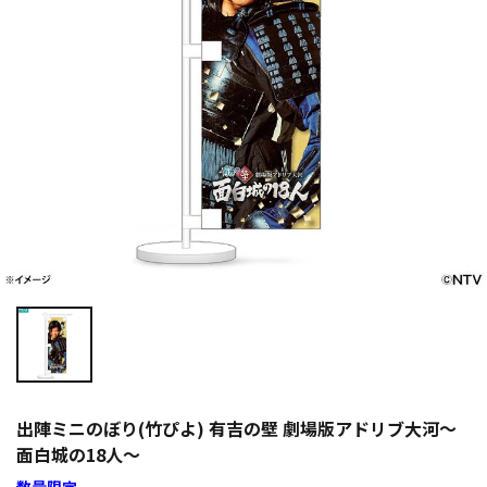
出陣ミニのぼり(竹ぴよ) 有吉の壁 劇場版アドリブ大河～
面白城の18人～