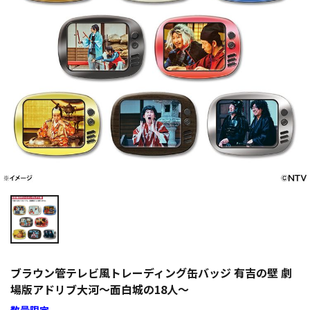
ブラウン管テレビ風トレーディング缶バッジ 有吉の壁 劇
場版アドリブ大河～面白城の18人～