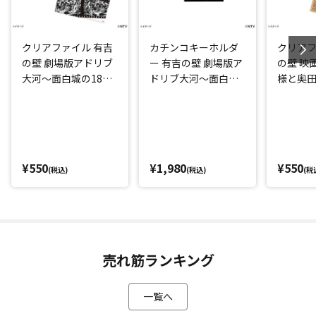
クリアファイル 有吉
カチンコキーホルダ
クリアフ
の壁 劇場版アドリブ
ー 有吉の壁 劇場版ア
の壁 映
大河～面白城の18人
ドリブ大河～面白城
様と奥
～
の18人～
お嬢様
～」
¥550
¥1,980
¥550
(税込)
(税込)
(税
売れ筋ランキング
一覧へ