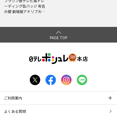
ブラウン管テレビ風トレ
ーディング缶バッジ 有吉
の壁 劇場版アドリブ大河
～面白城の18人～
PAGE TOP
ご利用案内
よくある質問