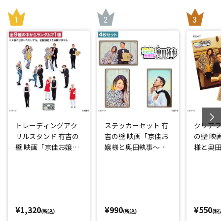
トレーディングアク
ステッカーセット 有
クリアフ
リルスタンド 有吉の
吉の壁 映画「京佳お
の壁 映
壁 映画「京佳お嬢様
嬢様と奥田執事～京
様と奥
と奥田執事～京佳お
佳お嬢様パリへ行く
お嬢様
嬢様パリへ行く～」
～」
～」
¥1,320
¥990
¥550
(税込)
(税込)
(税