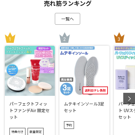
売れ筋ランキング
一覧へ
送料日テレ負担
パーフェクトフィッ
ムテキインソール3足
パーフ
トファンデAir 限定セ
セット
ト UV
ット
セット
予約
特典付き
数量限定