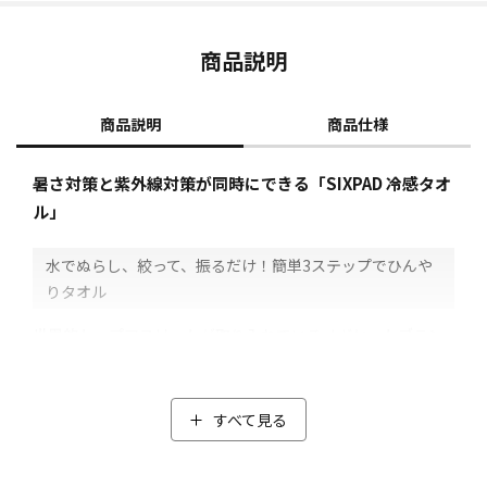
商品説明
商品説明
商品仕様
暑さ対策と紫外線対策が同時にできる「SIXPAD 冷感タオ
ル」
水でぬらし、絞って、振るだけ！簡単3ステップでひんや
りタオル
世界的トップアスリートが取り入れているメガヒットブラン
ド「SIXPAD」から、夏の猛暑を乗り切るための、ひんやりUV
アイテム。
タオルとしてだけでなく、首元で留められるスナップボタン
すべて見る
付きなのでフーディーとして、頭から首までひんやりと包み
込みます。