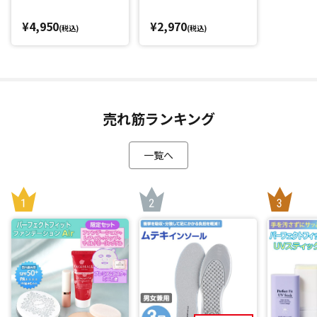
暑さ対策をしたいスポーツシーンや、運動前後のリフレッシ
¥4,950
¥2,970
(税込)
(税込)
ュタイムにもおすすめです。
首からかけるだけ！最大98.5％(*1)のUVカット率で紫外線
もしっかりカット
売れ筋ランキング
「SIXPAD 冷感タオル」のもう一つの魅力は紫外線対策もバッ
チリなこと。
一覧へ
なんと最大98.5％(*1)のUVカット率！
ぬらさなくてもUV カット効果があるため、首からかけるだけ
でOK。
スポーツ観戦やフェス、屋外作業、アウトドアなどの夏の強
い日差しからしっかりガードします。
日傘を忘れた時などにも大活躍します。
*1：UVカット率はカラーにより異なります（ネイビー98.
5％、グレー95.2％）
*2：乾いていたら、再度ぬらしてください。