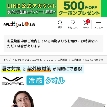
0
検索
お気に入り
カート
メニュー
お盆期間中はご案内している時期よりもお届けにお時間をい
ただく場合があります
トップ
日テレポシュレ 三ツ星モールGOLD
生活雑貨
生活雑貨
SIXPAD 冷感タオル