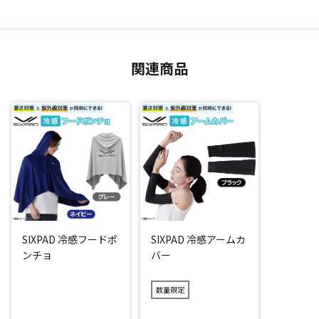
また、軽くてコンパクトだから、いつでもどこでも手軽に持
ち歩けるのもうれしいポイント。
通勤や運動、登山、農作業だけでなく、夏のスポーツを頑張
るお子様にもオススメです。
関連商品
SIXPAD こだわりの冷感機能性繊維で何度でもひんやり！
水分が蒸発する時に周囲の熱を奪う「気化熱」の仕組みを利
用した、SIXPADこだわりの素材を使用。
だから水で「ぬらして」、「絞って」、「振るだけ」でひん
やり。
しかも冷たさが弱まったと感じても、振れば何度でもひんや
り感が復活(*2)。もちろん電源や電池不要です。
SIXPAD 冷感フードポ
SIXPAD 冷感アームカ
吸水性・速乾性・通気性にも優れているので、冷感効果があ
ンチョ
バー
るとともに肌にベタ付きづらく、さらさらとした質感を保ち
ます。
数量限定
さらに、耐久性が高く洗濯しても冷感機能が持続するのもう
れしいポイント！(*3)