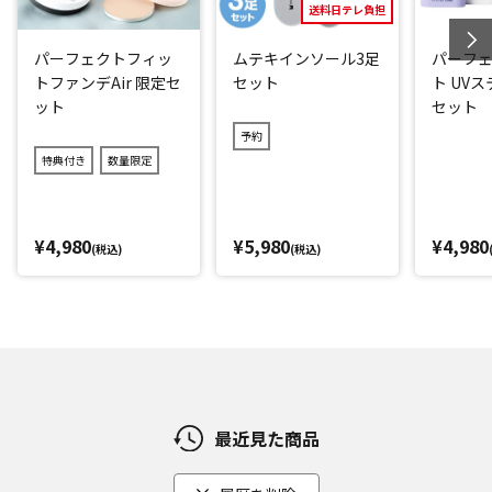
送料日テレ負担
*3：タンブラー乾燥、ドラム式洗濯機のご使用は避けてくだ
さい。
パーフェクトフィッ
ムテキインソール3足
パーフ
トファンデAir 限定セ
セット
ト UV
閉じる
ット
セット
予約
特典付き
数量限定
¥4,980
¥5,980
¥4,980
(税込)
(税込)
最近見た商品