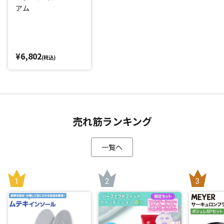
アム
また付属のミトン型のパフに指を入れて、指先の感覚で塗れ
るので失敗しにくいのも嬉しいポイント。
頭皮に直接塗ることができるので、ファンデーションの成分
¥6,802
(税込)
には髪と頭皮をいたわる美容成分(*2)をぜいたくに配合。
皮脂吸着パウダーが汗などによる頭皮のベタつきを軽減。快
適な状態へ導きます。
さらにウオータープルーフのため、汗をかいてもファンデー
ションが落ちにくいのに、普段お使いのシャンプーで簡単に
洗い流せます。
売れ筋ランキング
コンパクトタイプで持ち運びもしやすく鏡付きなので、お出
一覧へ
かけ先で気になったときにも便利。
日々のケアにオススメのヘアファンデーションです。
*1：2018年10月1日～2025年8月31日(メーカー調べ)
*2：配合目的：保湿