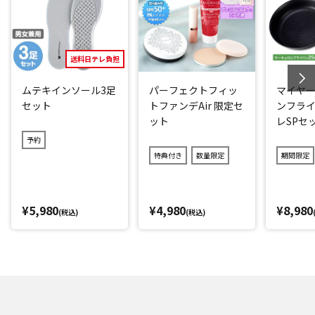
閉じる
送料日テレ負担
ムテキインソール3足
パーフェクトフィッ
マイヤー
セット
トファンデAir 限定セ
ンフライ
ット
レSPセ
予約
特典付き
数量限定
期間限定
¥5,980
¥4,980
¥8,980
(税込)
(税込)