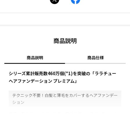
商品説明
商品説明
商品仕様
シリーズ累計販売数460万個(*1)を突破の「ララチュー
ヘアファンデーション プレミアム」
テクニック不要！白髪と薄毛をカバーするヘアファンデー
ション
年齢を重ねるにつれて、白髪や薄毛の悩みを抱える方は少な
くありません。
特に白髪は、染めてもすぐに生えてきてしまい、次に美容院