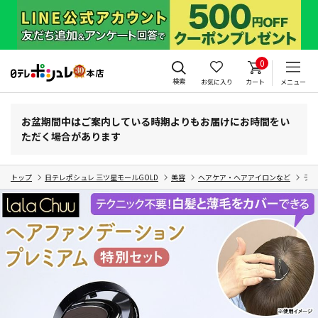
0
検索
お気に入り
カート
メニュー
お盆期間中はご案内している時期よりもお届けにお時間をい
ただく場合があります
トップ
日テレポシュレ 三ツ星モールGOLD
美容
ヘアケア・ヘアアイロンなど
ララ