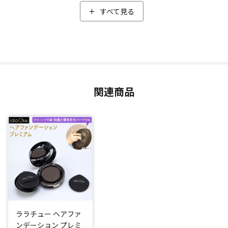
に行くまでの間、どうにかしたい！と思う方は多いのではな
すべて見る
いでしょうか？
そこでおすすめなのが、「ララチュー ヘアファンデーション
プレミアム」。透けて見える頭皮や髪の生え際、分け目など
の気になる部分に塗ると、白髪や薄毛がカバーできるヘアフ
ァンデーションです。
関連商品
韓国発の大人気商品で、髪だけでなく頭皮や地肌に直接塗れ
るのが人気の秘密。
忙しい朝のお出かけ前に、気になる髪の根元や生え際にササ
っと塗ることで白髪、薄毛をカバー。テクニック不要で簡単
に仕上がります。
機能性と使い心地の良さ
使い方は簡単。付属のミトン型のオリジナルパフに指を入
れ、気になる髪の根元や生え際にダイレクトに塗るだけ。白
ララチュー ヘアファ
髪のカバーはもちろん、根元を持ち上げ、髪のボリューム感
ンデーション プレミ
がアップしたようなメイク効果が得られます。