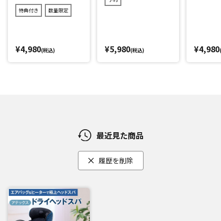
サロンで頭を持ち上げる動作を再現。
特典付き
数量限定
手のひらをぐぅーっと押す動きに加え、頭を親指で押すイメ
ージと、首全体を後頭部から押すイメージで行います。
¥4,980
¥5,980
¥4,980
[2]プレス
(税込)
(税込)
頭部全体に圧力をかけて、頭まわりを心地よい加圧でアプロ
ーチします。
さらに、首筋にはヒーター機能を搭載しており、まるでホッ
トタオルで温められているかのような心地よさです。
最近見た商品
髪や肌が触れるカバーは洗濯可能
長期間使用していると、頭に触れるもののニオイが気になる
履歴を削除
ことも。
そこで髪や肌がふれる「カバー」は、簡単にファスナーで取
り外しができ洗濯機洗いが可能です。
いつでも清潔にお使いいただけます。