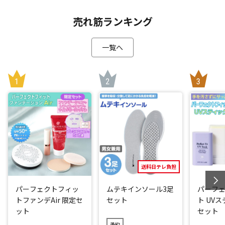
ヘッドスパ体験者はもちろん、初めての方も、ご自宅で手軽
売れ筋ランキング
にドライヘッドスパ体験をお楽しみください。
一覧へ
使い方は簡単で本格的ヘッドスパが堪能できます
「アテックス ドライヘッドスパ」は、10分間頭にはめて寝る
だけで簡単にヘッドスパが堪能できます。
頭の自重を利用して使うため、手を使わないフリーハンド設
計です。
調整可能な4つの突起と、合計6つのエアバッグ(側頭部・頭頂
部・後頭部に各2つ)を搭載。
これによりサロンの手の動きを再現しています。
「リフト」と「プレス」の2つのモードに加え、体感強度を5
送料日テレ負担
段階から選択できるため、お好みに合わせたカスタマイズが
パーフェクトフィッ
ムテキインソール3足
パーフ
可能です。
トファンデAir 限定セ
セット
ト UV
ット
セット
[1]リフト
予約