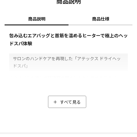
商品説明
商品説明
商品仕様
包み込むエアバッグと首筋を温めるヒーターで極上のヘッ
ドスパ体験
サロンのハンドケアを再現した「アテックス ドライヘッ
ドスパ」
水やオイルを使わず短時間で頭まわりをケアするドライヘッ
ドスパ。
特に女性を中心に人気ですが、自分ではなかなかできないも
の。
すべて見る
そこでオススメなのが、サロンのハンドケアを再現した「ア
テックス ドライヘッドスパ」。
マッサージ機器を作っているメーカーの、エアバッグ技術が
組み込まれています。