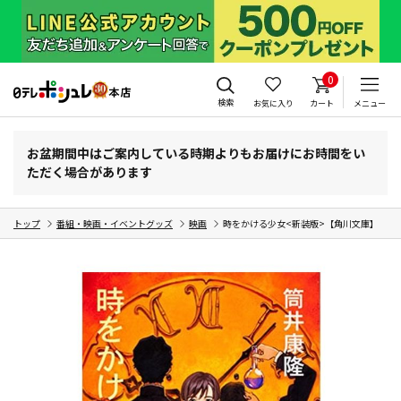
0
検索
お気に入り
カート
メニュー
お盆期間中はご案内している時期よりもお届けにお時間をい
ただく場合があります
トップ
番組・映画・イベントグッズ
映画
時をかける少女<新装版>【角川文庫】