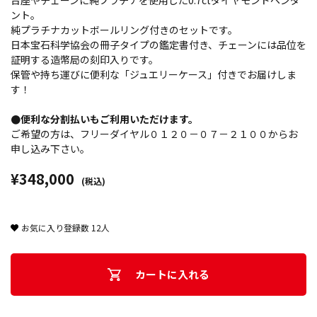
台座やチェーンに純プラチナを使用した0.7ctダイヤモンドペンダ
ント。
純プラチナカットボールリング付きのセットです。
日本宝石科学協会の冊子タイプの鑑定書付き、チェーンには品位を
証明する造幣局の刻印入りです。
保管や持ち運びに便利な「ジュエリーケース」付きでお届けしま
す！
●便利な分割払いもご利用いただけます。
ご希望の方は、フリーダイヤル０１２０－０７－２１００からお
申し込み下さい。
¥348,000
(税込)
お気に入り登録数
12
人
カートに入れる