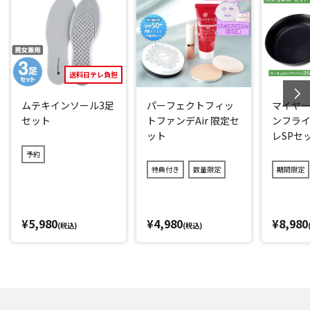
※ジュエリーケースのカラーはお選びいただけません。
閉じる
送料日テレ負担
ムテキインソール3足
パーフェクトフィッ
マイヤー
セット
トファンデAir 限定セ
ンフライ
ット
レSPセ
予約
特典付き
数量限定
期間限定
¥5,980
¥4,980
¥8,980
(税込)
(税込)