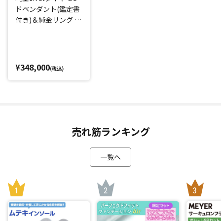
ドペンダント(鑑定書
レもお楽しみいただけます。
付き)＆純金リング セ
チェーンには品位を証明する造幣局の刻印入りです。
ット
ネックレスとコーディネートが楽しめる純プラチナカット
ボールリング付き
¥348,000
純プラチナのジュエリーのオシャレをもっと楽しんでいただ
(税込)
くために、同じく純プラチナを使ったカットボールリングを
セットにしました！
円と楕円の2種類の形の純プラチナのカットボールを使うこと
で不規則に光を反射させ、純プラチナの輝きを一層魅力的に
演出！大人の上品さを演出してくれます。
売れ筋ランキング
カットボールは、面を広くとることで光を取り込み、輝きが
キレイな仕上がりになっています。
一覧へ
リングサイズはフリーサイズ(8～20号)で、お好みで好きな指
に着けることが可能です。
ミニバッグタイプで持ち運びにも便利な「ジュエリーケー
ス」をお付けしてお届けします。