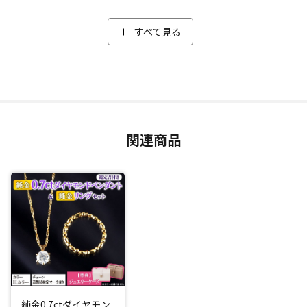
色の「Hカラー」のダイヤモンドを厳選。
クラリティはIクラスで一番上のI-1以上、カットはFair以上の
すべて見る
ダイヤモンドを使用しました。
ダイヤモンドを美しく見せる58面体のブリリアントカットと
いろんな方向から光が入る6本爪がダイヤモンドの輝きを引き
たてます。
ダイヤモンド一石一石をを鑑定した日本宝石科学協会の冊子
タイプの鑑定書付きでお届けします。
関連商品
オール純プラチナ仕上げ
今回は「オール純プラチナ」にこだわり、チェーンや台座す
べて純プラチナで仕上げています。
ペンダントヘッドをV字にすることでボリューム感を演出。さ
らに、胸元でダイヤモンドが転がりにくくなり、ダイヤモン
ドが常に正面を向くように工夫されています。
チェーンにはスクリューチェーンを採用。動くたびにキラキ
ラとした輝きを放ちます。
純金0.7ctダイヤモン
ヘッド部分は取り外しが可能なので、チェーンだけのオシャ