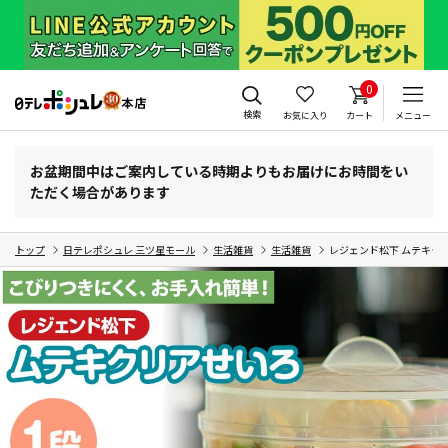
0
検索
お気に入り
カート
メニュー
お盆期間中はご案内している時期よりもお届けにお時間をい
ただく場合があります
トップ
日テレポシュレ 三ツ星モール
生活雑貨
生活雑貨
レジェンド松下 ムテキク