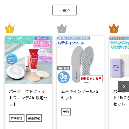
色もニオイもつきづらくて扱いやすいので、カレー粉を使用
した料理など作ることも可能。
一覧へ
さらに、クリアせいろを2段にするとおいしさも倍増！野菜と
お肉も同時に蒸せるので時短調理にもつながります。
31種類の作り方が載ったレシピブックを付属！アイデア次第
でいろんな料理が楽しめます。
とにかく圧倒的にお手入れが簡単！
「ポリメチルペンテン(TPX)」は食材がくっつきにくい素材な
ので、お手入れが驚くほど簡単！
洗剤を使って洗うことができ、食洗機もOK。
送料日テレ負担
高いはっ水性で水切れがよく乾きやすいので、毎日使用でき
ます。
パーフェクトフィッ
ムテキインソール3足
パーフ
トファンデAir 限定セ
セット
ト UV
ット
セット
閉じる
予約
特典付き
数量限定