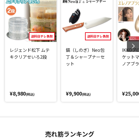
が落ちる構造でヘルシーに仕上がります。
またニオイが移りやすいニンニクや、色がつきやすいキムチ
を使った料理もOK。
ニオイや汚れがつきにくく、洗剤も使用できるのでお手入れ
もしやすいです。
送料日テレ負担
送料日テレ負担
さらに透明なのもポイント！
レジェンド松下 ムテ
鎬（しのぎ）Neo包
IKKOプ
一般的なせいろだと、中の様子を見るため何度もフタを開け
キクリアせいろ2段
丁＆シャープナーセ
ケットマ
がちですが、そのたび蒸気が逃げ蒸す時間がかかります。
ット
ノアブ
その点、透明なムテキクリアせいろは、中を確認でき、フタ
を開ける必要がないため蒸気が逃げることなく、調理時間の
短縮にもつながります。
¥8,980
¥9,900
¥25,00
(税込)
(税込)
様々なレシピをこなせる
野菜を蒸すだけじゃなく、様々な調理に応用できるのが「ム
テキクリアせいろ」のスゴイところ。
おすすめは麺類。冷凍うどんや焼きそばなど蒸すだけでふっ
くらモチモチになります。
売れ筋ランキング