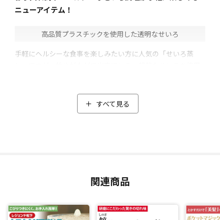
ニューアイテム！
高品質プラスチックを使用した透明なせいろ
手軽にヘルシーな食事を楽しみたい方に人気の「せいろ蒸
し」ですが、竹や杉などで出来ている一般的なせいろを使用
する場合、「洗剤が使えない」、「しっかり乾かさないとカ
ビが出てしまう可能性がある」など、日常で使うには面倒に
感じることも・・・。
すべて見る
そこで、レジェンド松下プロデュースの「ムテキクリアせい
ろ」がオススメ！
透明なガラスのような見た目のせいろですが、「ポリメチル
ペンテン(TPX)」と呼ばれる高品質プラスチックを使用したも
の。
主に医療器具や実験器具などに使われている高級な樹脂で、
関連商品
「熱に強く、こびりつきにくい」のが特徴。そのため面倒な
布巾やシートが不要で、「お餅」や「チーズ」などもそのま
ま乗せて蒸してもこびりつかずとっても便利。
本体の底には72個の円すい型の穴があり、余分な水分や油分