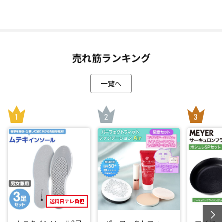
す。
さらに、ダイソン デジタルモーター V8を搭載。毎分最大10万
7000回転し、パワフルな吸引力を生み出します。
運転時間が最長40分運転可能(※通常モード モーター駆動では
ないツール使用時)なので、これ1台で家中のお掃除ができち
売れ筋ランキング
ゃいます！
一覧へ
吸引力に優れた「ミニモーターヘッド」
床面の掃除だけでなく、付属のツールでハンディクリーナー
にも切り替え可能。「ミニモーターヘッド」に付け替えれ
ば、車内やベッド、布団、ソファなどに入り込んだゴミや髪
の毛を取り除きます。
吸引力を保ち、きれいな空気を排出
変わらないパワフルな吸引力が続き(*3)、高性能フィルター
により部屋の空気よりもきれいな空気を排出します(*4)。
送料日テレ負担
2 Tier Radial(TM)(ティアーラジアル)サイクロンは、2層に配