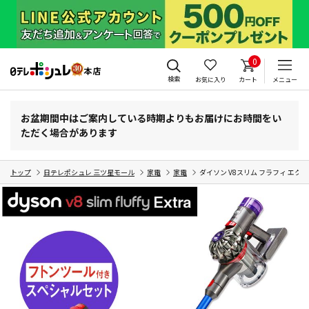
0
検索
お気に入り
カート
メニュー
お盆期間中はご案内している時期よりもお届けにお時間をい
ただく場合があります
トップ
日テレポシュレ 三ツ星モール
家電
家電
ダイソン V8スリム フラフィ エク