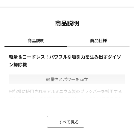
商品説明
商品説明
商品仕様
軽量＆コードレス！パワフルな吸引力を生み出すダイソ
ン掃除機
軽量性とパワーを両立
飛行機に使用されるアルミニウム製のブラシバーを採用する
ことで、約400gの軽量化を実現(*1)。ヘッドも従来のモデル
より約40％小型化(*1*2)し、ソファの下や家具の隙間の取り
回しもらくらくお掃除！
ナイロンフェルトが大きなゴミを捉え、同時にカーボンファ
すべて見る
イバーブラシが微細なホコリを取り除き、ごみを吸引しま