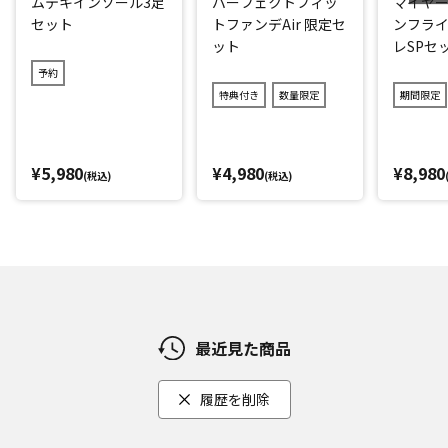
ムテキインソール3足
パーフェクトフィッ
マイヤー
置された15個のサイクロンが同時に機能することで、風量を
セット
トファンデAir 限定セ
ンフライ
強め微細なゴミを捉え、空気からしっかり分離。変わらない
ット
レSPセ
パワフルな吸引力が続きます。
予約
さらに、高い密閉性と精密な製品設計により、0.3ミクロンも
特典付き
数量限定
期間限定
の微細な粒子を99.99%捉えます。
＼「フトンツール」もセットでお届け！／
¥5,980
¥4,980
¥8,980
ベッド、ソファ、クッションや繊細な生地の掃除にも最適な
(税込)
(税込)
「フトンツール」もセット！
上部は角度がついているので、ツール全体に吸引力が均一に
行きわたり、ホコリやハウスダストを取り除きます。
*1：Dyson V8 Fluffyとの比較。
*2：Dyson V11シリーズに搭載されているFluffyクリーナーヘ
最近見た商品
ッドとの比較
*3：IEC(国際電気標準会議)規格62885-2 5.8, 5.9に準拠した、
履歴を削除
クリアビンが空の時とゴミ満量の時の吸引仕事率を比較した
試験結果。試験は強モードで実施。