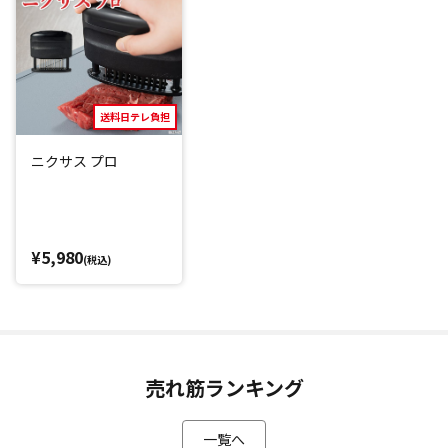
「今日のお肉硬いかも」と思っていたお肉も、「ニクサス プ
ロ」を使い、いつものように調理するだけで、嚙み切りやす
く、よりおいしいお肉に仕上がります。
ぜひ、牛肉や豚肉はもちろん、パサパサになりがちな鶏のむ
ね肉など、色々なお肉でお試しください。
送料日テレ負担
ニクサス プロ
火の通り、味の染み込みも良くなる
あらゆるスジを断ち切る「ニクサス プロ」を使用すること
で、お肉がやわらかくなるだけでなく、火を通した時の反り
¥5,980
返りを抑えられる効果が期待できます。
(税込)
また穴が開くことにより味の染み込みもよく面倒な下ごしら
えがラクになり、火の通りも早くなるためプロの料理人にも
愛用されています。
売れ筋ランキング
刃先を守るガイドピン(*1)＆簡単お手入れ！
「ニクサス プロ」は、使う側のことも考えられて設計されて
一覧へ
います。