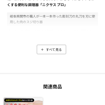
くする便利な調理器「ニクサス プロ」
岐阜県関市の職人が一本一本作った彫刻刀の丸刀を刃に使
用した肉のスジ切り器
「ニクサス プロ」の最大の特徴はなんといっても「見えない
お肉のスジを断ち切れる」点にあります。
フォークなどで刺す場合、「点で刺す」だけで、ポツポツと
穴は開いても、実際にスジを断ち切っているとは言えませ
すべて見る
ん。
そこで「ニクサス プロ」が採用したのは、なんと20本の彫刻
刀(丸刀)。
しかも丸刀は、岐阜県関市の彫刻刀職人が一本一本最後の仕
上げを、ていねいに行ったもので、この刃をX型に配置するこ
とにより、点ではなく「線」で、あらゆる方向のスジを効率
関連商品
よくカットします。
使い方は簡単。上から軽くポンポンと押すだけで、スジをザ
クザクと断ち切り、お肉をやわらかくします。