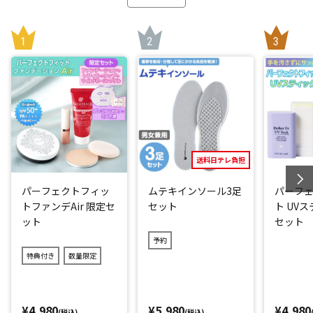
まず、刃とまな板が直接に当たらないよう、刃先より長いガ
イドピンを両端に配置。
まな板は傷つきにくく(*1)、刃先が硬いまな板に当たるのを
防いでくれます。
また、生肉を扱うためお手入れは大変重要。
そのため、本体は簡単に分解可能で、隅々まで洗えます。
さらに食洗機対応(*2)なのもうれしいポイントです。
*1：木製のまな板を使用される場合、ガイドピンの跡が残る
送料日テレ負担
ことがあります。プラスチック製のまな板のご使用をおすす
めします。
パーフェクトフィッ
ムテキインソール3足
パーフ
*2：本体耐熱温度90度
トファンデAir 限定セ
セット
ト UV
ット
セット
閉じる
予約
特典付き
数量限定
¥4,980
¥5,980
¥4,980
(税込)
(税込)