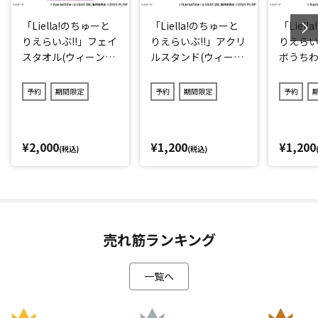
「Liella!のちゅーと
「Liella!のちゅーと
「Liel
りえらいぶ!!」フェイ
りえらいぶ!!」アクリ
りえらい
スタオル(ウィーン・
ルスタンド(ウィー
ボうちわ
マルガレーテ)
ン・マルガレーテ)
マルガレ
予約
期間限定
予約
期間限定
予約
¥2,000
¥1,200
¥1,200
(税込)
(税込)
売れ筋ランキング
一覧へ