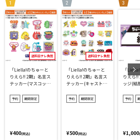
送料日テレ負担
送料日テレ負担
「Liella!のちゅーと
「Liella!のちゅーと
「Liel
りえら!! 2期」名言ス
りえら!! 2期」名言ス
りえら!!
テッカー(マスコット
テッカー(キャストve
ッジ(結那
キャラver.)2点セット
r.)3点セット(ランダ
(ランダム12種)
ム11種)
予約
期間限定
予約
期間限定
予約
¥400
¥500
¥1,000
(税込)
(税込)