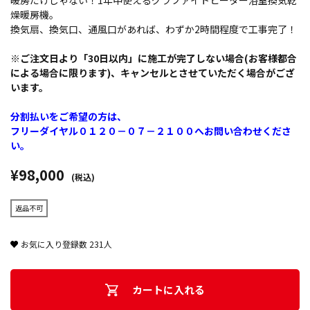
暖房だけじゃない！1年中使えるグラファイトヒーター浴室換気乾
燥暖房機。
換気扇、換気口、通風口があれば、わずか2時間程度で工事完了！
※ご注文日より「30日以内」に施工が完了しない場合(お客様都合
による場合に限ります)、キャンセルとさせていただく場合がござ
います。
分割払いをご希望の方は、
フリーダイヤル０１２０－０７－２１００へお問い合わせくださ
い。
¥98,000
(税込)
返品不可
お気に入り登録数
231
人
カートに入れる