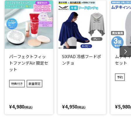
パーフェクトフィッ
SIXPAD 冷感フードポ
ムテキイ
トファンデAir 限定セ
ンチョ
セット
ット
予約
特典付き
数量限定
¥4,980
¥4,950
¥5,980
(税込)
(税込)