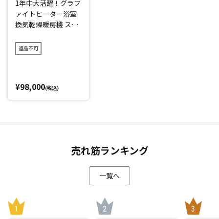
1年中大活躍！グラフ
ァイトヒーター浴室
換気乾燥暖房機 スリ
ム壁面用
返品不可
¥98,000
(税込)
売れ筋ランキング
一覧へ