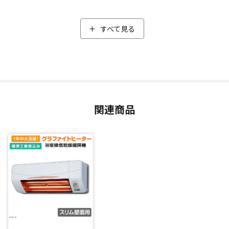
わずか２〜３秒でポカポカの熱を感じることができ、遠赤外
線で体を温めるので、お風呂上りもポカポカ！
すべて見る
1年中使える機能搭載
浴室が衣類乾燥室に早変わり！カラッと乾燥することができ
ます。
また、同時に浴室も乾燥できるので、カビやぬめりを抑える
ことができます。
関連商品
さらに、「風乾燥」機能も搭載。「涼風運転」を使えば、夏
場のムンムンする入浴も、涼しい風を送ることで爽やかに入
浴することができます。
冬場だけじゃなく、1年中大活躍するスグレモノです！
閉じる