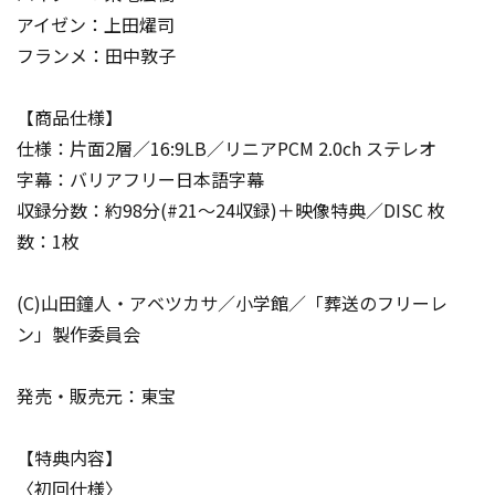
アイゼン：上田燿司
フランメ：田中敦子
【商品仕様】
仕様：片面2層／16:9LB／リニアPCM 2.0ch ステレオ
字幕：バリアフリー日本語字幕
収録分数：約98分(#21～24収録)＋映像特典／DISC 枚
数：1枚
(C)山田鐘人・アベツカサ／小学館／「葬送のフリーレ
ン」製作委員会
発売・販売元：東宝
【特典内容】
〈初回仕様〉