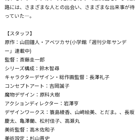
路には、さまざまな人との出会い、さまざまな出来事が待
っていた―。
【スタッフ】
原作：山田鐘人・アベツカサ(小学館「週刊少年サンデ
ー」連載中)
監督：斎藤圭一郎
シリーズ構成：鈴木智尋
キャラクターデザイン・総作画監督：長澤礼子
コンセプトアート：吉岡誠子
魔物デザイン：原科大樹
アクションディレクター：岩澤亨
デザインワークス：簑島綾香、山﨑絵美、とだま。、長坂
慶太、亀澤蘭、松村佳子、高瀬丸
美術監督：高木佐和子
美術設定：杉山晋史