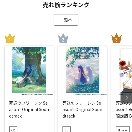
売れ筋ランキング
一覧へ
葬送のフリーレン Se
葬送のフリーレン Se
葬送のフ
ason1 Original Soun
ason2 Original Soun
ason1 
dtrack
dtrack
限定版 Bl
CD
CD
Blu-ray