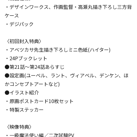
・デザインワークス、作画監督・高瀬丸描き下ろし三方背
ケース
・デジパック
〈初回封入特典〉
・アベツカサ先生描き下ろしミニ色紙(ハイター)
・24Pブックレット
●第21話～第24話あらすじ
●設定画(ユーベル、ラント、ヴィアベル、デンケン、ほ
かコンセプトアートなど)
●イラスト紹介
・原画ポストカード10枚セット
・特製ステッカー
〈映像特典〉
・一級魔法使い編／二次試験PV