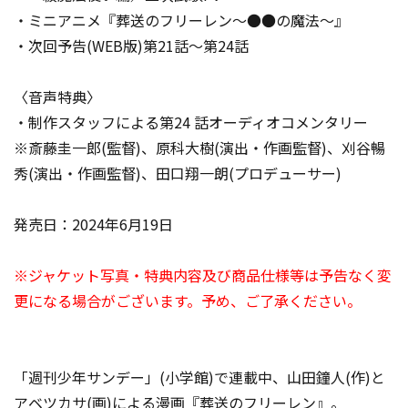
・ミニアニメ『葬送のフリーレン～●●の魔法～』
・次回予告(WEB版)第21話～第24話
〈音声特典〉
・制作スタッフによる第24 話オーディオコメンタリー
※斎藤圭一郎(監督)、原科大樹(演出・作画監督)、刈谷暢
秀(演出・作画監督)、田口翔一朗(プロデューサー)
発売日：2024年6月19日
※ジャケット写真・特典内容及び商品仕様等は予告なく変
更になる場合がございます。予め、ご了承ください。
「週刊少年サンデー」(小学館)で連載中、山田鐘人(作)と
アベツカサ(画)による漫画『葬送のフリーレン』。