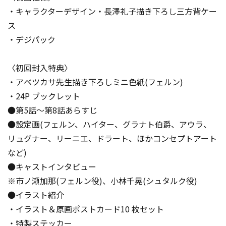
・キャラクターデザイン・長澤礼子描き下ろし三方背ケー
ス
・デジパック
〈初回封入特典〉
・アベツカサ先生描き下ろしミニ色紙(フェルン)
・24P ブックレット
●第5話～第8話あらすじ
●設定画(フェルン、ハイター、グラナト伯爵、アウラ、
リュグナー、リーニエ、ドラート、ほかコンセプトアート
など)
●キャストインタビュー
※市ノ瀬加那(フェルン役)、小林千晃(シュタルク役)
●イラスト紹介
・イラスト＆原画ポストカード10 枚セット
・特製ステッカー