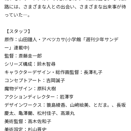
路には、さまざまな人との出会い、さまざまな出来事が待
っていた―。
【スタッフ】
原作：山田鐘人・アベツカサ(小学館「週刊少年サンデ
ー」連載中)
監督：斎藤圭一郎
シリーズ構成：鈴木智尋
キャラクターデザイン・総作画監督：長澤礼子
コンセプトアート：吉岡誠子
魔物デザイン：原科大樹
アクションディレクター：岩澤亨
デザインワークス：簑島綾香、山﨑絵美、とだま。、長坂
慶太、亀澤蘭、松村佳子、高瀬丸
美術監督：高木佐和子
美術設定：杉山晋史