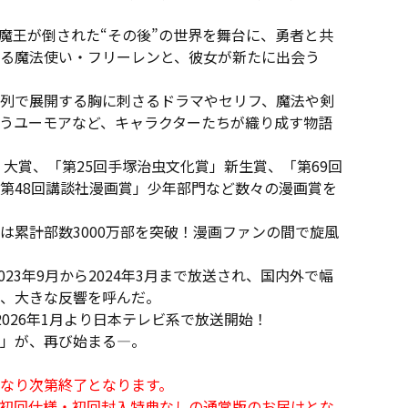
魔王が倒された“その後”の世界を舞台に、勇者と共
る魔法使い・フリーレンと、彼女が新たに出会う
系列で展開する胸に刺さるドラマやセリフ、魔法や剣
うユーモアなど、キャラクターたちが織り成す物語
」大賞、「第25回手塚治虫文化賞」新生賞、「第69回
、「第48回講談社漫画賞」少年部門など数々の漫画賞を
は累計部数3000万部を突破！漫画ファンの間で旋風
023年9月から2024年3月まで放送され、国内外で幅
、大きな反響を呼んだ。
026年1月より日本テレビ系で放送開始！
」が、再び始まる―。
なり次第終了となります。
初回仕様・初回封入特典なしの通常版のお届けとな