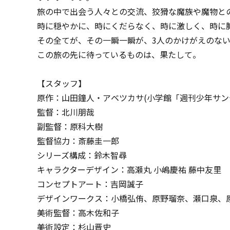
旅の中で出会う人々との交流、狡猾な魔族や魔物と
時に穏やかに、時にくだらなく、時に激しく、時に
その全てが、その一瞬一瞬が、3人のかけがえのな
この旅の先に待っているものは、果たして―――。
【スタッフ】
原作：山田鐘人・アベツカサ(小学館「週刊少年サン
監督：北川朋哉
副監督：原科大樹
監督協力：斎藤圭一郎
シリーズ構成：鈴木智尋
キャラクターデザイン：高瀬丸 小嶋慶祐 藤中友里
コンセプトアート：吉岡誠子
デザインワークス：小橋弘侑、原野瑠奈、瀬口泉、
美術監督：高木佐和子
美術設定：杉山晋史