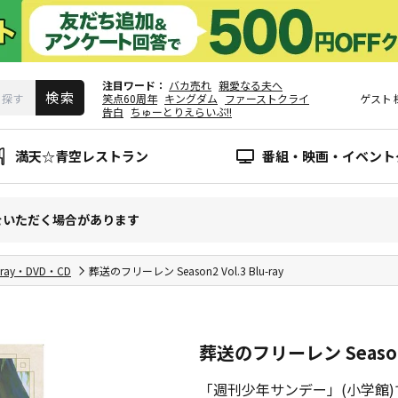
注目ワード
バカ売れ
親愛なる夫へ
笑点60周年
キングダム
ファーストクライ
ゲスト
告白
ちゅーとりえらいぶ!!
満天☆青空レストラン
番組・映画・イベント
をいただく場合があります
-ray・DVD・CD
葬送のフリーレン Season2 Vol.3 Blu-ray
葬送のフリーレン Season2 
「週刊少年サンデー」(小学館)