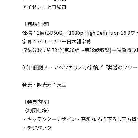
アイゼン：上田燿司
【商品仕様】
仕様：2層(BD50G)／1080p High Definition 
字幕：バリアフリー日本語字幕
収録分数：約73分(第36話～第38話収録)＋映像特典1
(C)山田鐘人・アベツカサ／小学館／「葬送のフリ
発売・販売元：東宝
【特典内容】
〈初回仕様〉
・キャラクターデザイン・高瀬丸 描き下ろし三方背
・デジパック