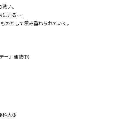
の戦い。
胸に迫る…。
いものとして積み重ねられていく。
デー」連載中)
原科大樹