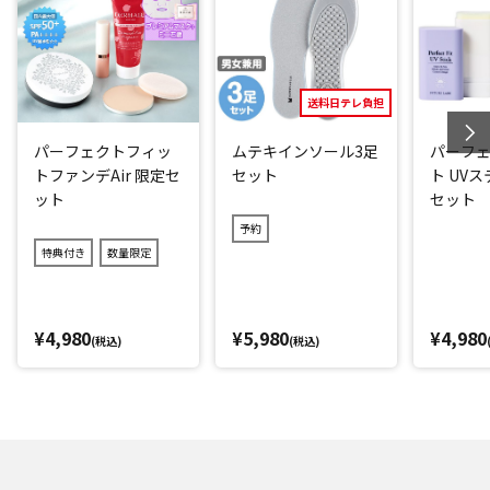
替えることで消費電力を抑えることができます。
一般的に図書館が約40dBと言われていますが、「セカンド冷
凍冷蔵庫グランデ」の運転音は45dB以下の静音設計(*1)！運
転音が気になりにくいので、使う場所を選びません。
送料日テレ負担
パーフェクトフィッ
ムテキインソール3足
パーフ
電源は家庭用からシガーソケットまで使える2WAY電源。車載
トファンデAir 限定セ
セット
ト UV
用電源コード(DC電源コード)は約3.5mと長めなので、車のト
ット
セット
ランクで使用可能！
予約
バッテリー保護機能がついているので、車で使ってもバッテ
特典付き
数量限定
リーが上がりにくいのも嬉しいポイント。
自宅はもちろん、車、オフィス、キャンプや釣りなどのアウ
¥4,980
¥5,980
¥4,980
トドアでも大活躍のアイテムです。
(税込)
(税込)
*1：寧波アクアート生活家電有限公司テストセンター
閉じる