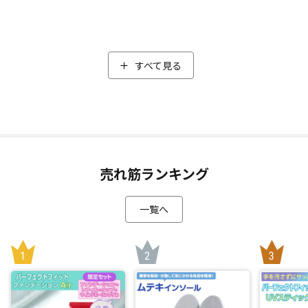
パンになっていませんか？
そんなお悩みをお持ちの方にオススメのアイテム「セカンド
冷凍冷蔵庫グランデ」。
日テレポシュレで大人気だった「車載もできるセカンド冷凍
すべて見る
冷蔵庫」がリニューアル！サイズはほぼそのままで22Lから2
3.8Lに容量アップ！今回のリニューアルでは容量だけでなく
消費電力にもこだわり、1時間あたりの電気代もお得になりま
した！
食品や飲み物をたっぷり収納できちゃいます！
売れ筋ランキング
用途に合わせて細かな温度設定が可能。家でも車でも大活
躍！
一覧へ
操作は簡単！暗い場所でも見やすいタッチパネルを採用して
おり、温度は-20℃～20℃まで1℃単位で設定できます。
用途に応じた設定ができる2種類の運転モードを搭載。
・MAXモード：すぐに使いたい時、冷凍で使う場合。
・ECOモード：家で長く使う時や冷蔵で使う場合。
冷却を急いでいないときや長く使う場合はECOモードに切り