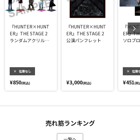
『HUNTER×HUNT
『HUNTER×HUNT
『HUNT
ER』THE STAGE 2
ER』THE STAGE 2
ER』THE
ランダムアクリルス
公演パンフレット
ソロブロ
タンドB
(大友至恩
×
在庫なし
×
在庫
¥850
¥3,000
¥451
(税込)
(税込)
(税
売れ筋ランキング
一覧へ