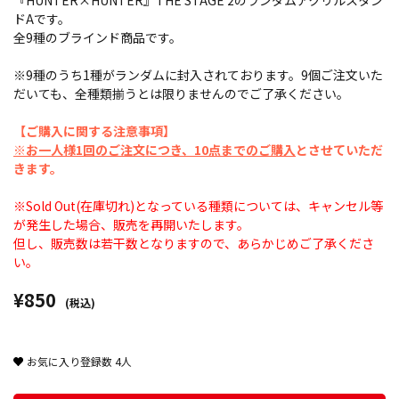
『HUNTER×HUNTER』THE STAGE 2のランダムアクリルスタン
ドAです。
全9種のブラインド商品です。
※9種のうち1種がランダムに封入されております。9個ご注文いた
だいても、全種類揃うとは限りませんのでご了承ください。
【ご購入に関する注意事項】
※お一人様1回のご注文につき、10点までのご購入
とさせていただ
きます。
※Sold Out(在庫切れ)となっている種類については、キャンセル等
が発生した場合、販売を再開いたします。
但し、販売数は若干数となりますので、あらかじめご了承くださ
い。
¥850
(税込)
お気に入り登録数
4
人