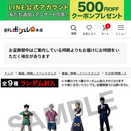
0
検索
お気に入り
カート
メニュー
お盆期間中はご案内している時期よりもお届けにお時間をい
ただく場合があります
トップ
番組・映画・イベントグッズ
番組・映画・イベントグッズ
その他(情報・スポ