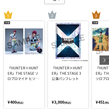
『HUNTER×HUNT
『HUNTER×HUNT
『HUNT
ER』THE STAGE ソ
ER』THE STAGE 3
ER』THE
ロブロマイド ヒソカ
公演パンフレット
ソロブロ
(丘山晴己)
(西山蓮都
¥400
¥3,000
¥451
(税込)
(税込)
(税