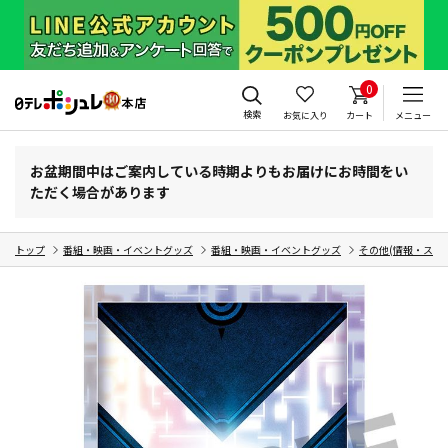
0
検索
お気に入り
カート
メニュー
お盆期間中はご案内している時期よりもお届けにお時間をい
ただく場合があります
トップ
番組・映画・イベントグッズ
番組・映画・イベントグッズ
その他(情報・スポ