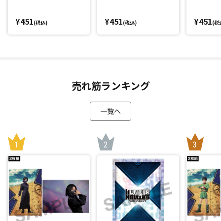
¥451
¥451
¥451
(税込)
(税込)
(税
売れ筋ランキング
一覧へ