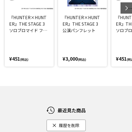
『HUNTER×HUNT
『HUNTER×HUNT
『HUNT
ER』THE STAGE 3
ER』THE STAGE 3
ER』THE
ソロブロマイド フェ
公演パンフレット
ソロブロ
イタン(平松來馬)
(西山蓮都
¥451
¥3,000
¥451
(税込)
(税込)
(税
最近見た商品
履歴を削除