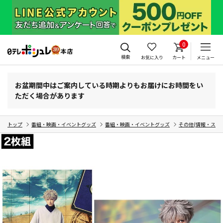
0
検索
お気に入り
カート
メニュー
お盆期間中はご案内している時期よりもお届けにお時間をい
ただく場合があります
トップ
番組・映画・イベントグッズ
番組・映画・イベントグッズ
その他(情報・スポ