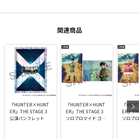
関連商品
『HUNTER×HUNT
『HUNTER×HUNT
『HUNT
ER』THE STAGE 3
ER』THE STAGE 3
ER』THE
公演パンフレット
ソロブロマイド ゴン
ソロブロ
(西山蓮都)
ケ(高橋 