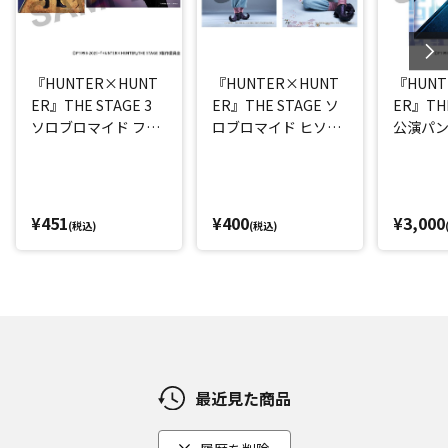
『HUNTER×HUNT
『HUNTER×HUNT
『HUNT
ER』THE STAGE 3
ER』THE STAGE ソ
ER』THE
ソロブロマイド フェ
ロブロマイド ヒソカ
公演パ
イタン(平松來馬)
(丘山晴己)
¥451
¥400
¥3,000
(税込)
(税込)
最近見た商品