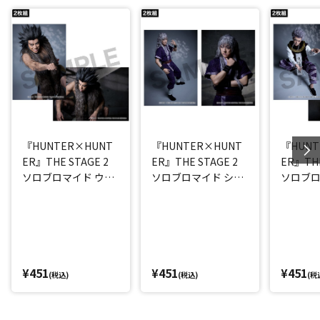
『HUNTER×HUNT
『HUNTER×HUNT
『HUNT
ER』THE STAGE 2
ER』THE STAGE 2
ER』THE
ソロブロマイド ウボ
ソロブロマイド シル
ソロブロ
ォーギン(伊勢大貴)
バ(北村圭吾)
(椎名鯛造
¥451
¥451
¥451
(税込)
(税込)
(税