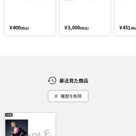
(丘山晴己)
(西山蓮都
¥400
¥3,000
¥451
(税込)
(税込)
(税
最近見た商品
履歴を削除