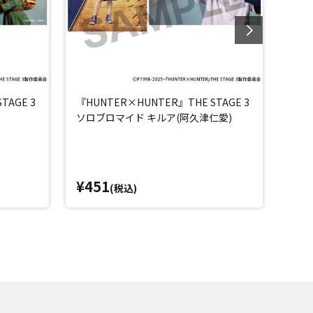
TAGE 3
『HUNTER×HUNTER』THE STAGE 3
『HU
ソロブロマイド キルア(阿久津仁愛)
ソロ
¥451
¥4
(税込)