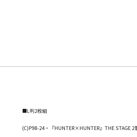
■L判2枚組
(C)P98-24・『HUNTER×HUNTER』THE STAGE