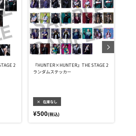
TAGE 2
『HUNTER×HUNTER』THE STAGE 2
『HU
ランダムステッカー
アク
×
在庫なし
¥500
¥2,
(税込)