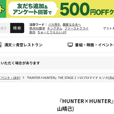
注目ワード
バカ売れ
親愛なる夫へ
笑点60周年
キングダム
ファーストクライ
ゲスト
告白
ちゅーとりえらいぶ!!
満天☆青空レストラン
番組・映画・イベント
をいただく場合があります
イベント・ほか)
『HUNTER×HUNTER』THE STAGE 2 ソロブロマイド ヒソカ(丘
『HUNTER×HUNTER』
山晴己)