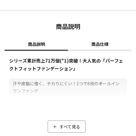
商品説明
商品説明
商品仕様
シリーズ累計売上71万個(*1)突破！大人気の「パーフェ
クトフィットファンデーション」
汗や皮脂に強く、テカりにくい！1つで6役のオールイン
ワンファンデ
日焼け止め、メイク下地、コントロールカラー、コンシーラ
ー、ファンデーション、フェイスパウダーの6役をこなすオー
ルインワンなので、洗顔後に化粧水でお肌を整えたあとは、
コレ１つでベースメイクが完成！
すべて見る
簡単、時短でパパっとベースメイクができちゃうので、普段