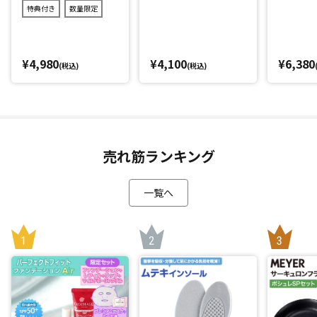
特典付き
数量限定
汗や皮脂などでも落ちにくいウオータープルーフタイプ(化粧
持ち効果)ながら、お手持ちの洗顔料でするんと落とせるの
で、お手入れが簡単なのもうれしいポイントです。
¥4,980
¥4,100
¥6,380
(税込)
(税込)
様々な肌トーンに合うカラー＆肌悩みもカバー
ファンデーションのカラーは1色だけ。この１色で様々なお肌
の色に合うように開発されているので、自分の肌に合わせて
色選びをする必要がありません。
売れ筋ランキング
その秘密は配合された「8色の偏光パウダー」。肌色をコント
ロールし、悩みを自然にカバー。お肌に透明感や輝きを与え
一覧へ
キレイに見せてくれます。(※メーキャップ効果による)
エアリーでサラサラな使い心地、さらに透明感のある上品な
ツヤ肌を目指しました。
美容成分追加
花粉やPM2.5などでゆらぎやすいお肌もガード(*2)。さらに、
3種類のコラーゲンと４種類のヒアルロン酸、ナノビタミンカ