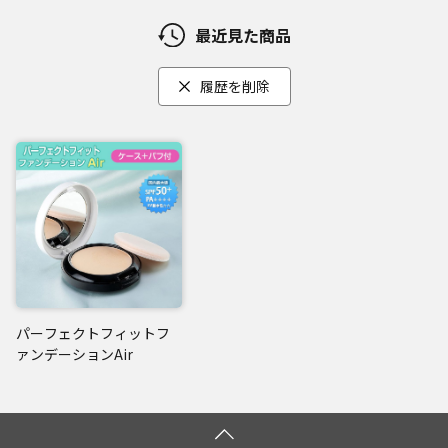
ナノビタミンカプセル：
最近見た商品
[配合成分]テトラヘキシルデカン酸アスコルビル／[配合目
的]皮膚コンディショニング剤(ハリ・ツヤ)
履歴を削除
[配合成分]セレブロシド／[配合目的]皮膚コンディショニン
グ剤(潤い)
[配合成分]グリセリン／[配合目的]湿潤剤
[配合成分]ペンチレングリコール／[配合目的]保湿剤
閉じる
パーフェクトフィットフ
ァンデーションAir