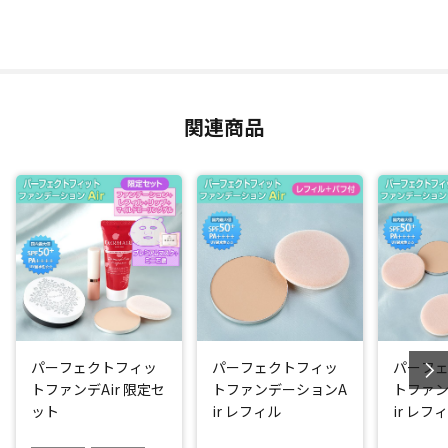
使いはもちろん、忙しい朝やちょっと買い物のご近所メイク
にもオススメです。汗や皮脂に強いため、テカらずサラサラ
の仕上がりを長時間キープ。塗りたての美しさが続きます。
汗、皮脂を吸着するパウダーを新たに追加
関連商品
汗や皮脂に強い秘密は、「多孔質パウダー」と、今回新たに
追加した、中が空洞になっている「エアリーライトパウダ
ー」。
「多孔質パウダー」が汗や余分な皮脂を吸着しテカリと化粧
崩れを抑え、新たに追加した「エアリーライトパウダー」が
汗・皮脂をさらに吸着してくれるので、サラサラ感がより持
続するようになりました！パウダーにははっ水処理を施して
いるから、汗をかいても崩れにくくなっています。
パーフェクトフィッ
パーフェクトフィッ
パーフ
国内最大値のSPF50+ PA++++はキープ。紫外線対策もバッチ
トファンデAir 限定セ
トファンデーションA
トファン
リです！
ット
ir レフィル
ir レフ
水に浸かった後に、「SPF」を保持できるかを示す「UV耐水
性」も最大の☆☆を取得しました。