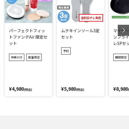
プセルなど(*3)、お肌にうれしい成分をぜいたくに配合。
パラベンやアルコール、鉱物油、合成香料、タール色素も不
送料日テレ負担
使用です。
パーフェクトフィッ
ムテキインソール3足
マイヤー
*1：2016年5月～2026年3月(メーカー調べ)
トファンデAir 限定セ
セット
ンフライ
*2：化粧膜による物理的効果
ット
レSPセ
*3：
予約
3種類のコラーゲン：
特典付き
数量限定
期間限定
[配合成分]加水分解コラーゲン、サクシノイルアテロコラー
ゲン、水溶性コラーゲンクロスポリマー／[配合目的]皮膚コン
ディショニング剤(ハリ・弾力)
¥4,980
¥5,980
¥8,980
4種類のヒアルロン酸：
(税込)
(税込)
[配合成分]ヒアルロン酸アスコルビルプロピル、加水分解
ヒアルロン酸アスコルビルプロピル／[配合目的]皮膚コンディ
ショニング剤(潤い・ツヤ)
[配合成分]アセチルヒアルロン酸Na、ヒアルロン酸Na／[配
合目的]皮膚コンディショニング剤(潤い)