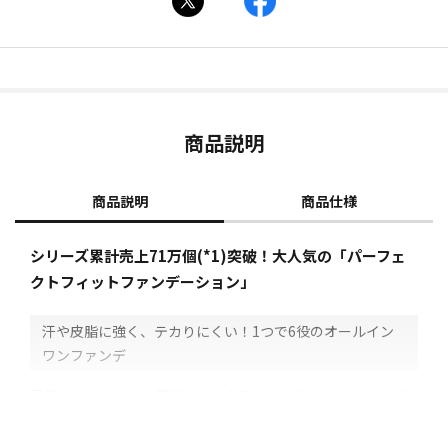
商品説明
商品説明
商品仕様
シリーズ累計売上71万個(*1)突破！大人気の「パーフェ
クトフィットファンデーション」
汗や皮脂に強く、テカりにくい！1つで6役のオールイン
ワンファンデ
日焼け止め、メイク下地、コントロールカラー、コンシーラ
ー、ファンデーション、フェイスパウダーの6役をこなすオー
ルインワンなので、洗顔後に化粧水でお肌を整えたあとは、