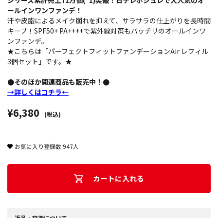
シリーズ累計売上71万個(*1)突破！日テレポシュレで大人気のオ
ールインワンファンデ！
汗や皮脂によるメイク崩れを抑えて、サラサラの仕上がりを長時間
キープ！SPF50+ PA++++で紫外線対策もバッチリのオールインワ
ンファンデ。
★こちらは「パーフェクトフィットファンデーションAir レフィル
3個セット」です。★
●そのほか関連商品も販売中！●
→詳しくはコチラ←
¥6,380
(税込)
お気に入り登録数
947
人
カートに入れる
返品・交換について