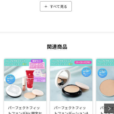
コレ１つでベースメイクが完成！
すべて見る
簡単、時短でパパっとベースメイクができちゃうので、普段
使いはもちろん、忙しい朝やちょっと買い物のご近所メイク
にもオススメです。汗や皮脂に強いため、テカらずサラサラ
の仕上がりを長時間キープ。塗りたての美しさが続きます。
汗、皮脂を吸着するパウダーを新たに追加
関連商品
汗や皮脂に強い秘密は、「多孔質パウダー」と、今回新たに
追加した、中が空洞になっている「エアリーライトパウダ
ー」。
「多孔質パウダー」が汗や余分な皮脂を吸着しテカリと化粧
崩れを抑え、新たに追加した「エアリーライトパウダー」が
汗・皮脂をさらに吸着してくれるので、サラサラ感がより持
続するようになりました！パウダーにははっ水処理を施して
いるから、汗をかいても崩れにくくなっています。
パーフェクトフィッ
パーフェクトフィッ
パーフ
国内最大値のSPF50+ PA++++はキープ。紫外線対策もバッチ
トファンデAir 限定セ
トファンデーションA
トファン