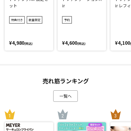
リです！
ット
ir
ir レフ
水に浸かった後に、「SPF」を保持できるかを示す「UV耐水
性」も最大の☆☆を取得しました。
特典付き
数量限定
予約
汗や皮脂などでも落ちにくいウオータープルーフタイプ(化粧
持ち効果)ながら、お手持ちの洗顔料でするんと落とせるの
で、お手入れが簡単なのもうれしいポイントです。
¥4,980
¥4,600
¥4,100
(税込)
(税込)
様々な肌トーンに合うカラー＆肌悩みもカバー
ファンデーションのカラーは1色だけ。この１色で様々なお肌
の色に合うように開発されているので、自分の肌に合わせて
色選びをする必要がありません。
売れ筋ランキング
その秘密は配合された「8色の偏光パウダー」。肌色をコント
ロールし、悩みを自然にカバー。お肌に透明感や輝きを与え
一覧へ
キレイに見せてくれます。(※メーキャップ効果による)
エアリーでサラサラな使い心地、さらに透明感のある上品な
ツヤ肌を目指しました。
美容成分追加