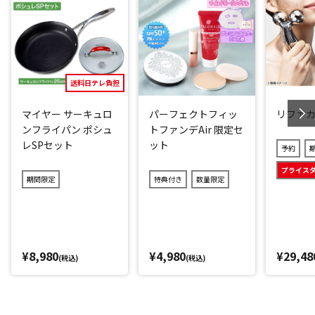
花粉やPM2.5などでゆらぎやすいお肌もガード(*2)。さらに、
3種類のコラーゲンと４種類のヒアルロン酸、ナノビタミンカ
プセルなど(*3)、お肌にうれしい成分をぜいたくに配合。
パラベンやアルコール、鉱物油、合成香料、タール色素も不
送料日テレ負担
使用です。
マイヤー サーキュロ
パーフェクトフィッ
リファ
*1：2016年5月～2026年3月(メーカー調べ)
ンフライパン ポシュ
トファンデAir 限定セ
*2：化粧膜による物理的効果
レSPセット
ット
予約
*3：
3種類のコラーゲン：
プライス
期間限定
特典付き
数量限定
[配合成分]加水分解コラーゲン、サクシノイルアテロコラー
ゲン、水溶性コラーゲンクロスポリマー／[配合目的]皮膚コン
ディショニング剤(ハリ・弾力)
¥8,980
¥4,980
¥29,48
4種類のヒアルロン酸：
(税込)
(税込)
[配合成分]ヒアルロン酸アスコルビルプロピル、加水分解
ヒアルロン酸アスコルビルプロピル／[配合目的]皮膚コンディ
ショニング剤(潤い・ツヤ)