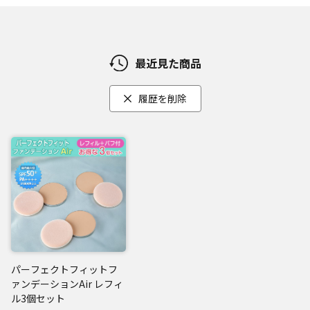
[配合成分]アセチルヒアルロン酸Na、ヒアルロン酸Na／[配
合目的]皮膚コンディショニング剤(潤い)
ナノビタミンカプセル：
最近見た商品
[配合成分]テトラヘキシルデカン酸アスコルビル／[配合目
的]皮膚コンディショニング剤(ハリ・ツヤ)
履歴を削除
[配合成分]セレブロシド／[配合目的]皮膚コンディショニン
グ剤(潤い)
[配合成分]グリセリン／[配合目的]湿潤剤
[配合成分]ペンチレングリコール／[配合目的]保湿剤
閉じる
パーフェクトフィットフ
ァンデーションAir レフィ
ル3個セット