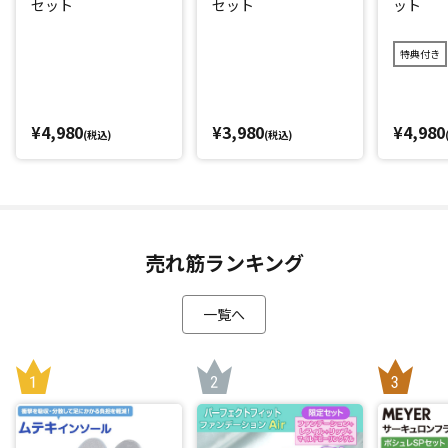
セット
セット
ット
ビタミンCや低分子コラーゲン、7種のヒアルロン酸やレチノ
ールなどをぜいたくに配合。(*3)美容成分たっぷりな成分を
特典付き
厳選しました。
香りもなく無色透明なので、小さなお子さんから男性にも幅
広くお使いいただけます！(*4)
¥4,980
¥3,980
¥4,980
(税込)
(税込)
*1：シリーズ累計71万個：2016年5月～2026年3月(メーカー
調べ)
*2：メイク効果
*3：
売れ筋ランキング
・ビタミンＣ：アスコルビン酸／皮膚コンディショニング
剤(ツヤ・キメ)
一覧へ
・低分子コラーゲン：加水分解コラーゲン／皮膚コンディ
ショニング剤(ハリ・弾力)
・7種のヒアルロン酸：ヒアルロン酸Na、ヒアルロン酸ク
ロスポリマーNa、ヒアルロン酸、ヒアルロン酸K、加水分解
ヒアルロン酸Na、加水分解ヒアルロン酸、ヒアルロン酸ヒド
ロキシプロピルトリモニウム／皮膚コンディショニング剤(う