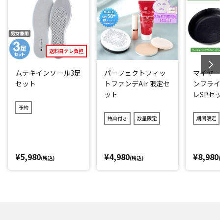
るおい)
・レチノール：皮膚コンディショニング剤(ハリ・弾力)
*4：1～18歳による使用試験済み(N＝21) ※全ての方に皮膚
刺激が発生しないということではありません。
送料日テレ負担
閉じる
ムテキインソール3足
パーフェクトフィッ
マイヤー
セット
トファンデAir 限定セ
ンフライ
ット
レSPセ
予約
特典付き
数量限定
期間限定
¥5,980
¥4,980
¥8,980
(税込)
(税込)