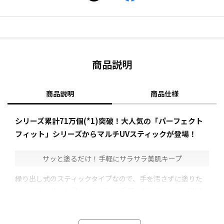
商品説明
商品説明
商品仕様
シリーズ累計71万個(*1)突破！大人気の「パーフェクト
フィット」シリーズからマルチUVスティックが登場！
サッと塗るだけ！手軽にサラサラ美肌キープ
繰り出し式のスティックタイプなので、手を汚さずに塗りた
いところにサッと滑らせるだけで手軽に紫外線カットが出来
ます。
一気に幅広く塗れるような設計なので、腕や脚などの広い面