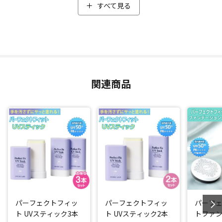
もササッと簡単に塗れて、伸ばした瞬間お肌にピタッと密
すべて見る
着。
夏の酷暑による汗でドロドロ・べたべたになったお肌でも使
用でき、皮脂によるテカリを吸着し、毛穴もしっかりカバー
(*2)！さらっとシルキーな使い心地で白浮きしにくく、滑ら
かな印象のお肌に仕上げます。さらに、メイクの上からも使
えるから、日焼け止めの塗り直しにもオススメです。
関連商品
強い日差しからもしっかりカット
日焼け止め効果は、「SPF50＋、PA＋＋＋＋」と国内最大
値！夏の強い日差しから紫外線をしっかりカットします。
汗や皮脂に強い処方なのに、専用のクレンジングは不要！普
段お使いのボディソープや洗顔で簡単に落とすことができま
す。
メイク下地としても使えるので、既存のパーフェクトフィッ
トファンデーションとのダブル使いもオススメです！
パーフェクトフィッ
パーフェクトフィッ
パーフ
ト UVスティック3本
ト UVスティック2本
トファン
美容成分もたっぷり配合