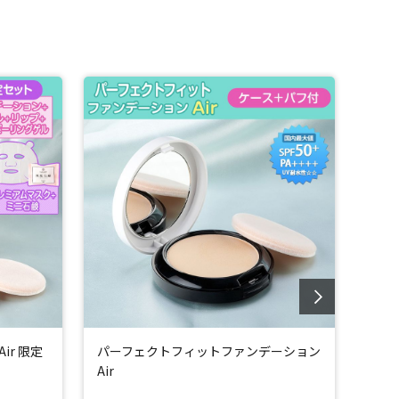
酸Na、加水分解ヒアルロン酸、ヒアルロン酸ヒドロキシプ
r 限定
パーフェクトフィットファンデーション
パー
Air
Air