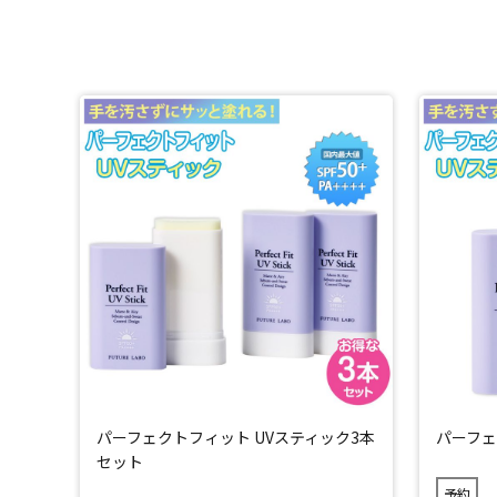
・7種のヒアルロン酸：ヒアルロン酸Na、ヒアルロン酸ク
ロピルトリモニウム／皮膚コンディショニング剤(うるおい)
・レチノール：皮膚コンディショニング剤(ハリ・弾力)
*4：1～18歳による使用試験済み(N＝21) ※全ての方
パーフェクトフィット UVスティック3本
パーフェ
セット
予約