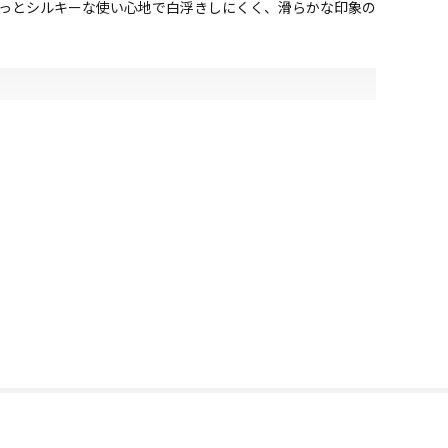
らっとシルキーな使い心地で白浮きしにくく、滑らかな印象の
した。