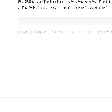
夏の酷暑による汗でドロドロ・べたべたになったお肌でも使
お肌に仕上げます。さらに、メイクの上からも使えるから
日焼け止め効果は、「SPF50＋、PA＋＋＋＋」と国内最
汗や皮脂に強い処方なのに、専用のクレンジングは不要！
メイク下地としても使えるので、既存のパーフェクトフィ
ビタミンCや低分子コラーゲン、7種のヒアルロン酸やレチノ
香りもなく無色透明なので、小さなお子さんから男性にも幅広
*1：シリーズ累計71万個：2016年5月～2026年3月(メーカ
*2：メイク効果
*3：
・ビタミンＣ：アスコルビン酸／皮膚コンディショニング剤
・低分子コラーゲン：加水分解コラーゲン／皮膚コンディシ