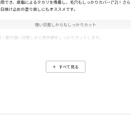
用でき、皮脂によるテカリを吸着し、毛穴もしっかりカバー(*2)！さ
、日焼け止めの塗り直しにもオススメです。
強い日差しからもしっかりカット
大値！夏の強い日差しから紫外線をしっかりカットします。
普段お使いのボディソープや洗顔で簡単に落とすことができます。
ットファンデーションとのダブル使いもオススメです！
すべて見る
美容成分もたっぷり配合
ールなどをぜいたくに配合。(*3)美容成分たっぷりな成分を厳選しま
くお使いいただけます！(*4)
ー調べ)
(ツヤ・キメ)
ョニング剤(ハリ・弾力)