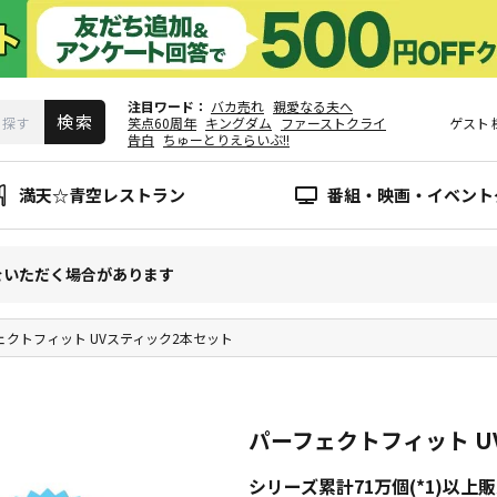
注目ワード
バカ売れ
親愛なる夫へ
笑点60周年
キングダム
ファーストクライ
ゲスト
告白
ちゅーとりえらいぶ!!
満天☆青空レストラン
番組・映画・イベント
をいただく場合があります
ェクトフィット UVスティック2本セット
パーフェクトフィット U
シリーズ累計71万個(*1)以