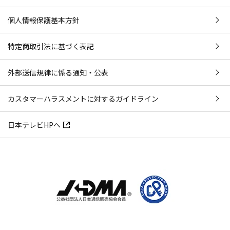
[配合成分]セレブロシド／[配合目的]皮膚コンディショニン
個人情報保護基本方針
グ剤(潤い)
[配合成分]グリセリン／[配合目的]湿潤剤
特定商取引法に基づく表記
[配合成分]ペンチレングリコール／[配合目的]保湿剤
*6：効能評価試験済み
*7：卵殻膜 [配合目的]保湿成分
外部送信規律に係る通知・公表
*8：[配合目的]保湿成分
カスタマーハラスメントに対するガイドライン
閉じる
日本テレビHPへ