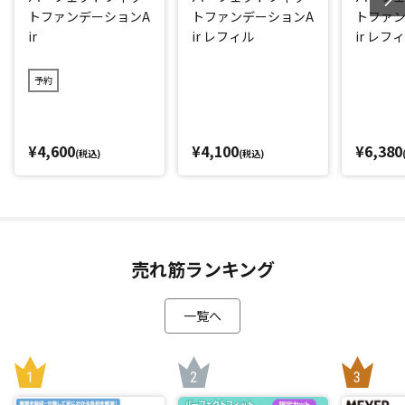
トファンデーションA
トファンデーションA
トファン
リです！
ir
ir レフィル
ir レフ
水に浸かった後に、「SPF」を保持できるかを示す「UV耐水
性」も最大の☆☆を取得しました。
予約
汗や皮脂などでも落ちにくいウオータープルーフタイプ(化粧
持ち効果)ながら、お手持ちの洗顔料でするんと落とせるの
で、お手入れが簡単なのもうれしいポイントです。
¥4,600
¥4,100
¥6,380
(税込)
(税込)
様々な肌トーンに合うカラー＆肌悩みもカバー
ファンデーションのカラーは1色だけ。この１色で様々なお肌
の色に合うように開発されているので、自分の肌に合わせて
色選びをする必要がありません。
売れ筋ランキング
その秘密は配合された「8色の偏光パウダー」。肌色をコント
ロールし、悩みを自然にカバー。お肌に透明感や輝きを与え
一覧へ
キレイに見せてくれます。(※メーキャップ効果による)
エアリーでサラサラな使い心地、さらに透明感のある上品な
ツヤ肌を目指しました。