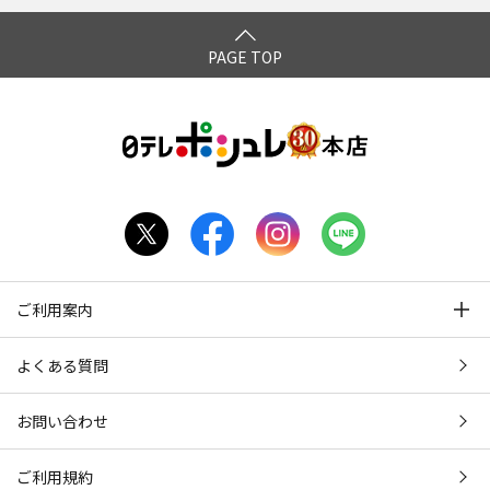
*3：2016年5月～2026年3月(メーカー調べ)
PAGE TOP
*4：化粧膜による物理的効果
*5：
3種類のコラーゲン：
[配合成分]加水分解コラーゲン、サクシノイルアテロコラー
ゲン、水溶性コラーゲンクロスポリマー／[配合目的]皮膚コン
ディショニング剤(ハリ・弾力)
4種類のヒアルロン酸：
[配合成分]ヒアルロン酸アスコルビルプロピル、加水分解
ヒアルロン酸アスコルビルプロピル／[配合目的]皮膚コンディ
ご利用案内
ショニング剤(潤い・ツヤ)
[配合成分]アセチルヒアルロン酸Na、ヒアルロン酸Na／[配
よくある質問
合目的]皮膚コンディショニング剤(潤い)
お問い合わせ
ナノビタミンカプセル：
[配合成分]テトラヘキシルデカン酸アスコルビル／[配合目
ご利用規約
的]皮膚コンディショニング剤(ハリ・ツヤ)