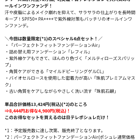
ールインワンファンデ！
汗や皮脂によるメイク崩れを抑えて、サラサラの仕上がりを長時間
キープ！SPF50+ PA++++で紫外線対策もバッチリのオールインワ
ンファンデ。
＼今回は数量限定(*1)のスペシャル6点セット！／
・「パーフェクトフィットファンデーションAir」
・詰め替え用ファンデーション「レフィル」
・紫外線ケアもできて、ほんのり色づく「メルティローズスパリッ
プ」
・角質ケアができる「マイルドピーリングゲルCL」
・バイオセルロースを使用した密着力が高い「珠肌プレミアムマス
ク」
・古い角質をケアしながらやさしく洗い流す「珠肌石鹸」
単品合計価格13,424円(税込)(*2)のところ
⇒8,444円お得な4,980円(税込)！
このお得なセットを買えるのは日テレポシュレだけ！
*1：予定販売数に達し次第、販売終了となります。
*2：パーフェクトフィットファンデーションAir(ポシュレ通常価格