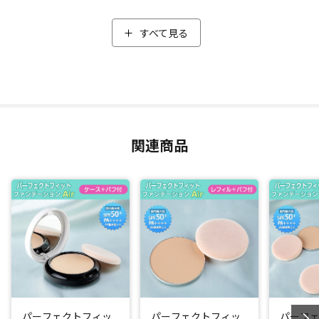
ルインワンなので、洗顔後に化粧水でお肌を整えたあとは、
コレ１つでベースメイクが完成！
すべて見る
簡単、時短でパパっとベースメイクができちゃうので、普段
使いはもちろん、忙しい朝やちょっと買い物のご近所メイク
にもオススメです。汗や皮脂に強いため、テカらずサラサラ
の仕上がりを長時間キープ。塗りたての美しさが続きます。
汗、皮脂を吸着するパウダーを新たに追加
関連商品
汗や皮脂に強い秘密は、「多孔質パウダー」と、今回新たに
追加した、中が空洞になっている「エアリーライトパウダ
ー」。
「多孔質パウダー」が汗や余分な皮脂を吸着しテカリと化粧
崩れを抑え、新たに追加した「エアリーライトパウダー」が
汗・皮脂をさらに吸着してくれるので、サラサラ感がより持
続するようになりました！パウダーにははっ水処理を施して
いるから、汗をかいても崩れにくくなっています。
パーフェクトフィッ
パーフェクトフィッ
パーフ
国内最大値のSPF50+ PA++++はキープ。紫外線対策もバッチ