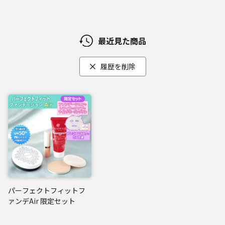
ぬれた肌にも使えるので、お風呂でも使用可能。気分がリラ
ックスする、華やかなダマスクローズの香りです。
・珠肌プレミアムマスク
最近見た商品
独特の密着感を叶えるため、バイオセルロースを採用したこ
だわりのマスクがピタッとお肌に密着！さらに、今話題のLO
履歴を削除
X活性卵殻膜(*7)と加水分解卵殻膜(*8)を配合。角質層のすみ
ずみまでうるおいを届けます。
※タマゴ由来の成分が含まれておりますので、卵アレルギー
の方はご使用をお控えください。
・珠肌石鹸(ミニ)
黒ずみを含む古い角質を優しく洗い流し、やわらかくツヤの
ある明るい透明感のある肌へ。
こだわりの成分を配合。洗うだけではなく、古い角質をケア
しながらやさしく洗い流します。マイルドなフローラル系の
パーフェクトフィットフ
香りです。
ァンデAir 限定セット
※タマゴ由来の成分が含まれておりますので、卵アレルギー
の方はご使用をお控えください。