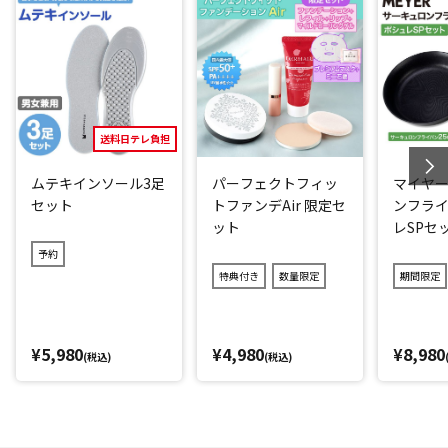
美容成分追加
花粉やPM2.5などでゆらぎやすいお肌もガード(*4)。さらに、
3種類のコラーゲンと４種類のヒアルロン酸、ナノビタミンカ
プセルなど(*5)、お肌にうれしい成分をぜいたくに配合。
パラベンやアルコール、鉱物油、合成香料、タール色素も不
送料日テレ負担
使用です。
ムテキインソール3足
パーフェクトフィッ
マイヤー
◆さらにスペシャルな限定セット！
セット
トファンデAir 限定セ
ンフライ
ット
レSPセ
・メルティローズスパリップ
予約
SPF23 PA++で紫外線をカット。紫外線から乾燥した唇を守
特典付き
数量限定
期間限定
り、うるおいを与えながら、やさしいほんのりピンクに発色
するUVカットリップです。
¥5,980
¥4,980
¥8,980
・マイルドピーリングゲルCL ダマスクローズの香り
(税込)
(税込)
肌の上でくるくるとマッサージするだけで、がんこな古い角
質や毛穴の汚れをやさしく落とし、乾燥による小ジワも目立
たなくする(*6)ピーリングゲルです。