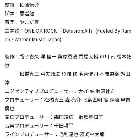
監督：佐藤信介
脚本：黒岩勉
音楽：やまだ豊
主題歌：ONE OK ROCK 「Delusion:All」(Fueled By Ram
en / Warner Music Japan)
製作：瓶子吉久 澤 桂一 桑原勇蔵 門屋大輔 市川 南 松本拓
也
松橋真三 弓矢政法 杉浦 修 名倉健司 本間道幸 舛田
淳
エグゼクティブプロデューサー：大好 誠 飯沼伸之
プロデューサー：松橋真三 森 亮介 北島直明 高 秀蘭 里吉
優也
宣伝プロデューサー：森田道広 飯島真知子
音楽プロデューサー：千田耕平
ラインプロデューサー：毛利達也 濱崎林太郎