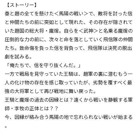
【ストーリー】
秦と趙の全てを懸けた＜馬陽の戦い＞で、敵将を討った信
と仲間たちの前に突如として現れた、その存在が隠されて
いた趙国の総大将・龐煖。自らを＜武神＞と名乗る龐煖の
圧倒的な力の前に、次々と命を落としていく飛信隊の仲間
たち。致命傷を負った信を背負って、飛信隊は決死の脱出
劇を試みる。
「俺たちで、信を守り抜くんだ――。」
一方で戦局を見守っていた王騎は、趙軍の裏に潜むもう一
人の化け物の存在を感じ取っていたが、劣勢を覆すべく最
強の大将軍として再び戦地に舞い戻った。
王騎と龐煖の過去の因縁とは？遠くから戦いを静観する軍
師・李牧の正体とは？？
今、因縁が絡み合う馬陽の地で忘れられない戦いが始まる
――。