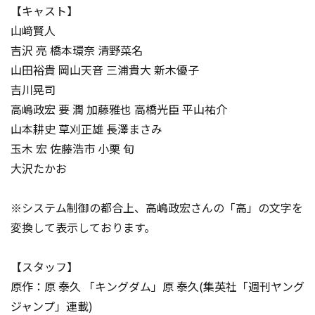
【キャスト】
山﨑賢人
吉沢 亮 橋本環奈 清野菜名
山田裕貴 岡山天音 三浦貴大 新木優子
吉川晃司
高嶋政宏 要 潤 加藤雅也 高橋光臣 平山祐介
山本耕史 草刈正雄 長澤まさみ
玉木 宏 佐藤浩市 小栗 旬
大沢たかお
※システム制御の都合上、高嶋政宏さんの「高」の文字を
変換して表示しております。
【スタッフ】
原作：原 泰久 「キングダム」原 泰久(集英社「週刊ヤング
ジャンプ」連載)