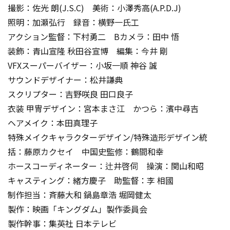
撮影：佐光 朗(J.S.C) 美術：小澤秀高(A.P.D.J)
照明：加瀬弘行 録音：横野一氏工
アクション監督：下村勇二 Bカメラ：田中 悟
装飾：青山宣隆 秋田谷宣博 編集：今井 剛
VFXスーパーバイザー：小坂一順 神谷 誠
サウンドデザイナー：松井謙典
スクリプター：吉野咲良 田口良子
衣装 甲冑デザイン：宮本まさ江 かつら：濱中尋吉
ヘアメイク：本田真理子
特殊メイクキャラクターデザイン/特殊造形デザイン統
括：藤原カクセイ 中国史監修：鶴間和幸
ホースコーディネーター：辻井啓伺 操演：関山和昭
キャスティング：緒方慶子 助監督：李 相國
制作担当：斉藤大和 鍋島章浩 堀岡健太
製作：映画「キングダム」製作委員会
製作幹事：集英社 日本テレビ