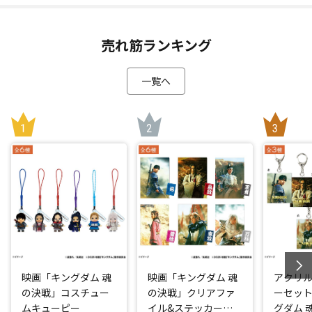
売れ筋ランキング
一覧へ
映画「キングダム 魂
映画「キングダム 魂
アクリ
の決戦」コスチュー
の決戦」クリアファ
ーセット
ムキューピー
イル&ステッカーセ
グダム 