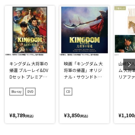
キングダム 大将軍の
映画「キングダム 大
山﨑賢
帰還 ブルーレイ&DV
将軍の帰還」オリジ
ム 大将
Dセット プレミア
ナル・サウンドトラ
リアフ
ム・エディション
ック
【初回生産限定】
Blu-ray
DVD
CD
¥8,789
¥3,850
¥1,100
(税込)
(税込)