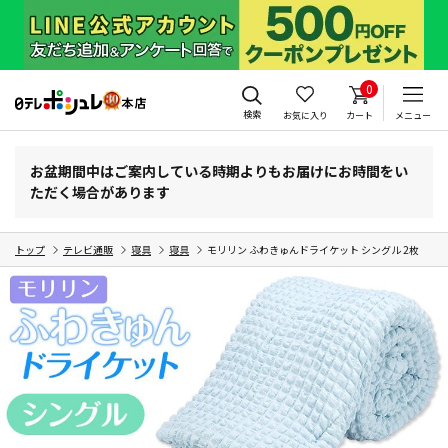
0
検索
お気に入り
カート
メニュー
お盆期間中はご案内している時期よりもお届けにお時間をい
ただく場合があります
トップ
テレビ通販
寝具
寝具
モリリン ふわきゅんドライケット シングル 2枚