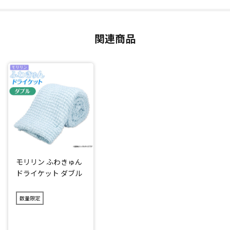
直接肌に触れるものなので、肌触りにこだわりました。側生
地にはポコポコとした質感が特徴のポップコーン生地を使
用。肌への接地面が少ないので、通気性が良く、ふとん内の
関連商品
熱気を放熱してくれます。さらに、触り心地もさらさらして
いるので、ジメジメ、ムシムシする季節におすすめです。
お手入れ簡単
ご家庭の洗濯機で丸洗いが可能！(※洗濯の際は洗濯ネットを
ご使用ください。)
汚れや臭いが気になっても手軽にお手入れできるので、いつ
でも清潔にお使いいただけます。
モリリン ふわきゅん
*1：一般財団法人 ボーケン品質評価機構東京試験センター調
ドライケット ダブル
べ
*2：一般財団法人 ボーケン品質評価機構東京機能性試験セン
数量限定
ター調べ
閉じる