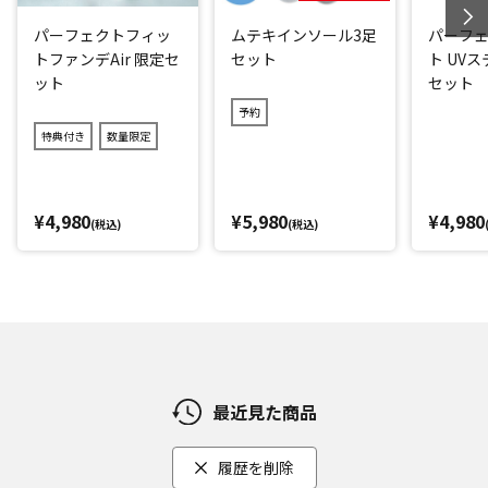
パーフェクトフィッ
ムテキインソール3足
パーフ
トファンデAir 限定セ
セット
ト UV
ット
セット
予約
特典付き
数量限定
¥4,980
¥5,980
¥4,980
(税込)
(税込)
最近見た商品
履歴を削除