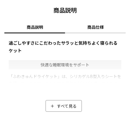
商品説明
商品説明
商品仕様
過ごしやすさにこだわったサラッと気持ちよく寝られる
ケット
快適な睡眠環境をサポート
「ふわきゅんドライケット」は、シリカゲルB型入りシートを
内蔵しているので、ふとん内の湿気をどんどん吸ってくれま
す(*1)。
さらに、シリカゲルB型入りシートは除湿力だけではなく、消
臭効果(*2)も！
すべて見る
アンモニアや加齢臭の原因と言われるノネナール臭を抑え、
汗をかきやすい夏場でも嫌な臭いを軽減してくれます。