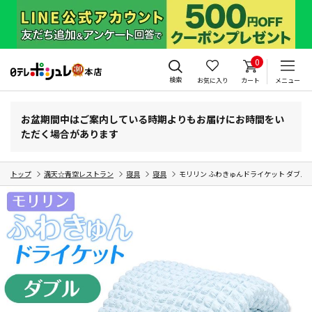
0
検索
お気に入り
カート
メニュー
お盆期間中はご案内している時期よりもお届けにお時間をい
ただく場合があります
トップ
満天☆青空レストラン
寝具
寝具
モリリン ふわきゅんドライケット ダブル