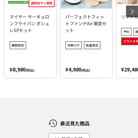
送料日テレ負担
マイヤー サーキュロ
パーフェクトフィッ
リファ
ンフライパン ポシュ
トファンデAir 限定セ
レSPセット
ット
予約
プライス
期間限定
特典付き
数量限定
¥8,980
¥4,980
¥29,48
(税込)
(税込)
最近見た商品