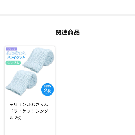
直接肌に触れるものなので、肌触りにこだわりました。側生
地にはポコポコとした質感が特徴のポップコーン生地を使
用。肌への接地面が少ないので、通気性が良く、ふとん内の
関連商品
熱気を放熱してくれます。さらに、触り心地もさらさらして
いるので、ジメジメ、ムシムシする季節におすすめです。
お手入れ簡単
ご家庭の洗濯機で丸洗いが可能！(※洗濯の際は洗濯ネットを
ご使用ください。)
汚れや臭いが気になっても手軽にお手入れできるので、いつ
でも清潔にお使いいただけます。
モリリン ふわきゅん
*1：一般財団法人 ボーケン品質評価機構東京試験センター調
ドライケット シング
べ
ル 2枚
*2：一般財団法人 ボーケン品質評価機構東京機能性試験セン
ター調べ