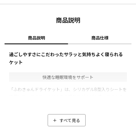
商品説明
商品説明
商品仕様
過ごしやすさにこだわったサラッと気持ちよく寝られる
ケット
快適な睡眠環境をサポート
「ふわきゅんドライケット」は、シリカゲルB型入りシートを
内蔵しているので、ふとん内の湿気をどんどん吸ってくれま
す(*1)。
さらに、シリカゲルB型入りシートは除湿力だけではなく、消
臭効果(*2)も！
すべて見る
アンモニアや加齢臭の原因と言われるノネナール臭を抑え、
汗をかきやすい夏場でも嫌な臭いを軽減してくれます。