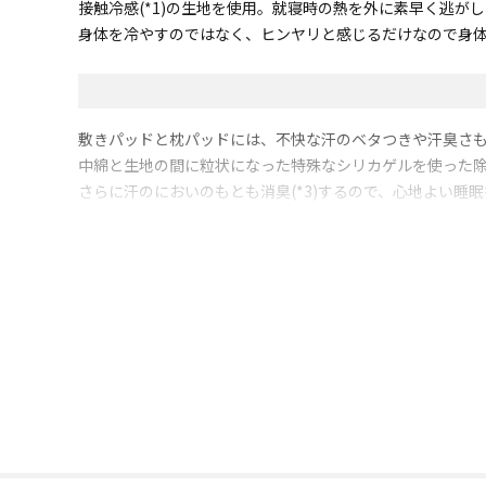
接触冷感(*1)の生地を使用。就寝時の熱を外に素早く逃が
身体を冷やすのではなく、ヒンヤリと感じるだけなので身
敷きパッドと枕パッドには、不快な汗のベタつきや汗臭さもカッ
中綿と生地の間に粒状になった特殊なシリカゲルを使った除
さらに汗のにおいのもとも消臭(*3)するので、心地よい睡
汚れが気になってもご家庭で丸洗いできるのもうれしいポイ
同じ涼感素材を使用した敷きパッド、キルトケット、枕パッ
*1：ボーケン品質評価機構調べ
*2：ボーケン品質評価機構調べ
*3：ボーケン品質評価機構調べ