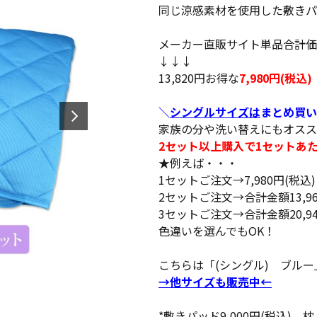
同じ涼感素材を使用した敷きパ
メーカー直販サイト単品合計価格21
↓↓↓
13,820円お得な
7,980円(税込)
＼
シングルサイズは
まとめ買い
家族の分や洗い替えにもオスス
2セット以上購入で1セットあたり
★例えば・・・
1セットご注文→7,980円(税込)
2セットご注文→合計金額13,96
3セットご注文→合計金額20,94
色違いを選んでもOK！
こちらは「(シングル) ブルー
→他サイズも販売中←
*敷きパッド9,000円(税込)、枕