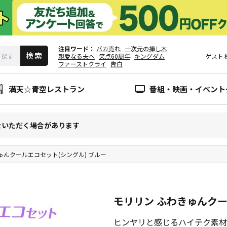
注目ワード
バカ売れ
一次元の挿し木
親愛なる夫へ
笑点60周年
キングダム
ゲスト
ファーストクライ
告白
満天☆青空レストラン
番組・映画・イベント
をいただく場合があります
ゅんクールエコセット(シングル) ブルー
モリリン ふわきゅんクー
ヒンヤリと感じるハイテク素材