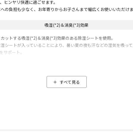
し、ヒンヤリ快適に過ごせます。
体への負担も少なく、お年寄りからお子さんまで幅広くお使いいただけ
吸湿(*2)＆消臭(*3)効果
トする吸湿(*2)＆消臭(*3)効果のある除湿シートを使用。
湿シートが入っていることにより、暑い夏の夜も汗などの湿気を吸って空
眠をサポート。
ント。いつでも清潔にお使いいただけます。(※お手入れの際は洗濯ネッ
ドの3点セットでお届けします。
すべて見る
閉じる