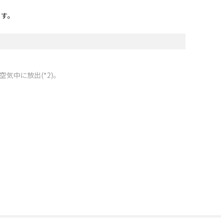
ます。
気中に放出(*2)。
トをご使用ください。)