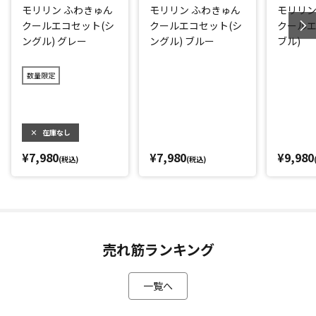
モリリン ふわきゅん
モリリン ふわきゅん
モリリン
ドの3点セットでお届けします。
クールエコセット(シ
クールエコセット(シ
クールエ
ングル) グレー
ングル) ブルー
ブル)
*1：ボーケン品質評価機構調べ
*2：ボーケン品質評価機構調べ
数量限定
*3：ボーケン品質評価機構調べ
閉じる
×
在庫なし
¥7,980
¥7,980
¥9,980
(税込)
(税込)
売れ筋ランキング
一覧へ