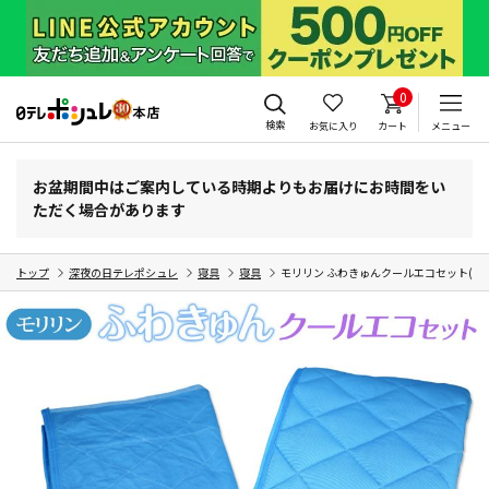
0
検索
お気に入り
カート
メニュー
お盆期間中はご案内している時期よりもお届けにお時間をい
ただく場合があります
トップ
深夜の日テレポシュレ
寝具
寝具
モリリン ふわきゅんクールエコセット(ダ