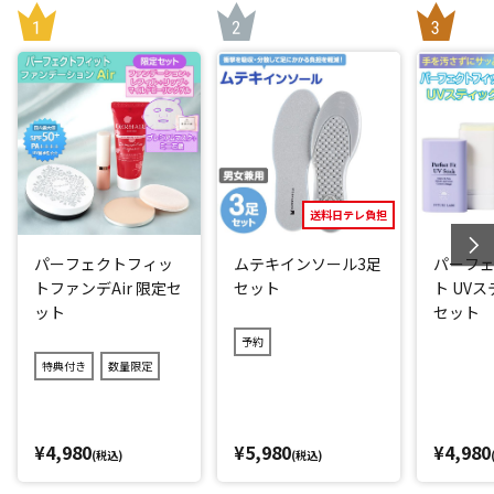
送料日テレ負担
パーフェクトフィッ
ムテキインソール3足
パーフ
トファンデAir 限定セ
セット
ト UV
ット
セット
予約
特典付き
数量限定
¥4,980
¥5,980
¥4,980
(税込)
(税込)