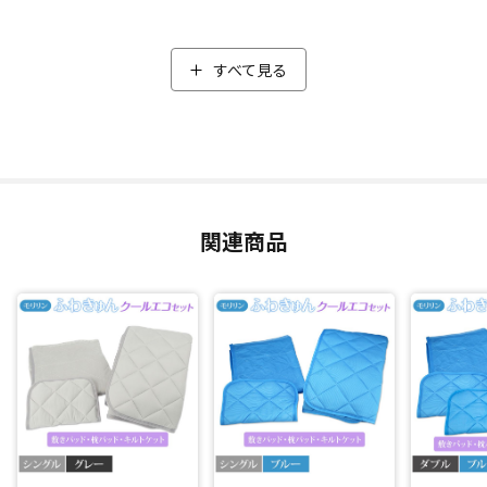
身体を冷やすのではなく、ヒンヤリと感じるだけなので身体
への負担も少なく、お年寄りからお子さんまで幅広くお使い
いただけます。
すべて見る
吸湿(*2)＆消臭(*3)効果
敷きパッドと枕パッドには、不快な汗のベタつきや汗臭さも
カットする吸湿(*2)＆消臭(*3)効果のある除湿シートを使用。
中綿と生地の間に粒状になった特殊なシリカゲルを使った除
関連商品
湿シートが入っていることにより、暑い夏の夜も汗などの湿
気を吸って空気中に放出(*2)。
さらに汗のにおいのもとも消臭(*3)するので、心地よい睡眠を
サポート。
汚れが気になってもご家庭で丸洗いできるのもうれしいポイ
ント。いつでも清潔にお使いいただけます。(※お手入れの際
は洗濯ネットをご使用ください。)
同じ涼感素材を使用した敷きパッド、キルトケット、枕パッ