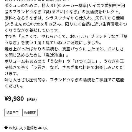
ポシュレのために、特大３L(※メーカー基準)サイズで愛知県三河
産のブランドうなぎ『葵(あおい)うなぎ』の長蒲焼をセレクト。
原料となるうなぎは、シラスウナギから仕入れ、矢作川から養鰻
(ようまん)水道で水を引き込み、限りなく自然に近い生育環境をつ
くりうなぎを養殖しています。
中でも「大きくて、やわらかくて、おいしい」ブランドうなぎ『葵
うなぎ』を使い１尾１尾ていねいに蒲焼にしました。
焼き上がったばかりの蒲焼を、真空パックにしたあと、おいしさ
を閉じ込めるために「急速冷凍」。
ボリュームもあるので「うな丼」や「ひつまぶし」、うなぎを玉
子焼きで巻く「う巻き」など、さまざまな料理でお楽しみいただ
けます。
味も大きさも圧倒的な、ブランドうなぎの蒲焼をご家庭でご堪能
ください。
¥9,980
(税込)
返品不可
数量限定
お気に入り登録数
462
人