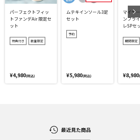
パーフェクトフィッ
ムテキインソール3足
マイヤー
トファンデAir 限定セ
セット
ンフライ
ット
レSPセ
予約
特典付き
数量限定
期間限定
¥4,980
¥5,980
¥8,980
(税込)
(税込)
最近見た商品