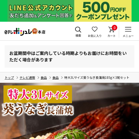
0
検索
お気に入り
カート
メニュー
お盆期間中はご案内している時期よりもお届けにお時間をい
ただく場合があります
トップ
テレビ通販
食品
食品
特大3Lサイズ葵うなぎ長蒲焼185g×3尾セット