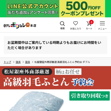
0
検索
お気に入り
カート
メニュー
お盆期間中はご案内している時期よりもお届けにお時間をい
ただく場合があります
トップ
寝具
寝具
松屋銀座外商部厳選 高級羽毛ふとん予約会 ダブル