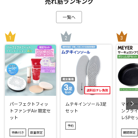
売れ筋ランキング
一覧へ
送料日テレ負担
パーフェクトフィッ
ムテキインソール3足
マイヤー
トファンデAir 限定セ
セット
ンフライ
ット
レSPセ
予約
特典付き
数量限定
期間限定