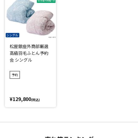
「ポーランド産」「ホワイトマザーグース」「6つ星プレミア
ムゴールドラベル(*1)」の羽毛掛けふとんを特別価格で買え
るのはシーズンオフの今だけ！
原毛をポーランドから直接買い付け、さらに羽毛専門工場の
閑散期に生産することで作業を大幅にカット、お買い得な価
松屋銀座外商部厳選
格を実現しました。
高級羽毛ふとん予約
スペシャルな予約会なので、松屋銀座の店頭では購入できま
会 シングル
せん。
さらに、ご希望であればご自宅でいらなくなった羽毛掛けふ
予約
とんを「引き取り回収」するサービスもあり、お金をかけて
処分する必要がないのもうれしいポイントです。(※引き取り
回収期限：2027年1月29日(金)まで)
¥129,800
(税込)
*1：日本羽毛製品協同組合品質基準
閉じる