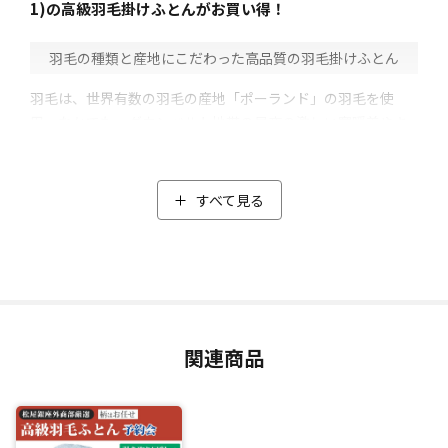
1)の高級羽毛掛けふとんがお買い得！
⽻⽑の種類と産地にこだわった高品質の羽毛掛けふとん
羽毛は、世界有数の羽毛の産地「ポーランド」の羽毛を使
用。なかでも、ダウンベルト地帯の昼夜の激しい寒暖差やキ
レイな水で育ったポーランド北部産の羽毛に限定しました。
そのうえ品質管理が厳しいポーランドの中でも高品質の「ホ
ワイトマザーグース」をセレクト。
すべて見る
マザーグースはダウンが大きく耐久性が高いのが特徴で、空
気をたくさん含むことができるため、暖かい空気を保ちやす
くします。
使用しているダウンの割合にもこだわり、「羽毛ふとん」と
呼ばれるための条件であるダウンの割合が50%以上のとこ
ろ、ダウンの割合93％と高配合。中綿は1.4kgと軽量なのに、
関連商品
暖かくボリュームのある高級羽毛掛けふとんに仕上がりまし
た。
閑散期の今だからこそ実現した特別価格