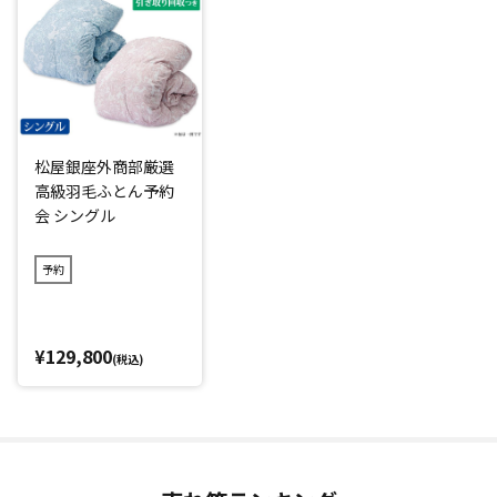
「ポーランド産」「ホワイトマザーグース」「6つ星プレミア
ムゴールドラベル(*1)」の羽毛掛けふとんを特別価格で買え
るのはシーズンオフの今だけ！
原毛をポーランドから直接買い付け、さらに羽毛専門工場の
閑散期に生産することで作業を大幅にカット、お買い得な価
松屋銀座外商部厳選
格を実現しました。
高級羽毛ふとん予約
スペシャルな予約会なので、松屋銀座の店頭では購入できま
会 シングル
せん。
さらに、ご希望であればご自宅でいらなくなった羽毛掛けふ
予約
とんを「引き取り回収」するサービスもあり、お金をかけて
処分する必要がないのもうれしいポイントです。(※引き取り
回収期限：2027年1月29日(金)まで)
¥129,800
(税込)
*1：日本羽毛製品協同組合品質基準
閉じる