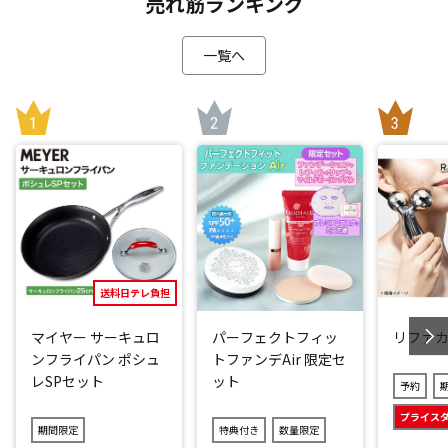
売れ筋ランキング
一覧へ
送料日テレ負担
マイヤー サーキュロ
パーフェクトフィッ
リファ
ンフライパン ポシュ
トファンデAir 限定セ
レSPセット
ット
予約
プライス
期間限定
特典付き
数量限定