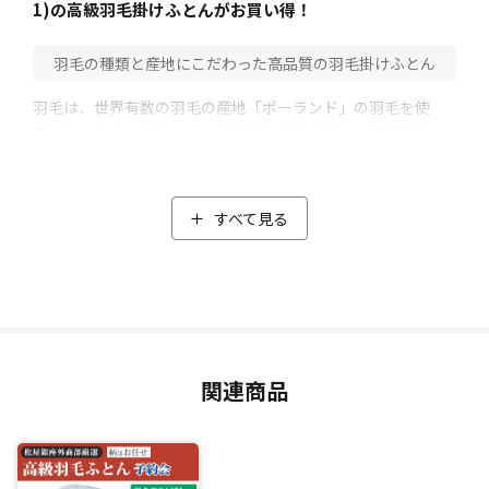
1)の高級羽毛掛けふとんがお買い得！
⽻⽑の種類と産地にこだわった高品質の羽毛掛けふとん
羽毛は、世界有数の羽毛の産地「ポーランド」の羽毛を使
用。なかでも、ダウンベルト地帯の昼夜の激しい寒暖差やキ
レイな水で育ったポーランド北部産の羽毛に限定しました。
そのうえ品質管理が厳しいポーランドの中でも高品質の「ホ
ワイトマザーグース」をセレクト。
すべて見る
マザーグースはダウンが大きく耐久性が高いのが特徴で、空
気をたくさん含むことができるため、暖かい空気を保ちやす
くします。
使用しているダウンの割合にもこだわり、「羽毛ふとん」と
呼ばれるための条件であるダウンの割合が50%以上のとこ
ろ、ダウンの割合93％と高配合。中綿は1.4kgと軽量なのに、
関連商品
暖かくボリュームのある高級羽毛掛けふとんに仕上がりまし
た。
閑散期の今だからこそ実現した特別価格