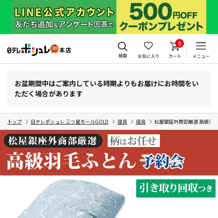
0
検索
お気に入り
カート
メニュー
お盆期間中はご案内している時期よりもお届けにお時間をい
ただく場合があります
トップ
日テレポシュレ 三ツ星モールGOLD
寝具
寝具
松屋銀座外商部厳選 高級羽毛