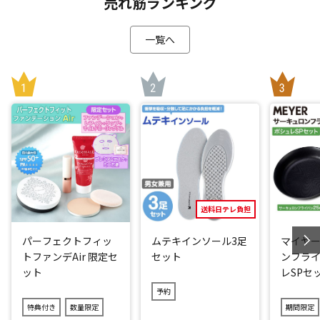
売れ筋ランキング
一覧へ
送料日テレ負担
パーフェクトフィッ
ムテキインソール3足
マイヤー
トファンデAir 限定セ
セット
ンフライ
ット
レSPセ
予約
特典付き
数量限定
期間限定