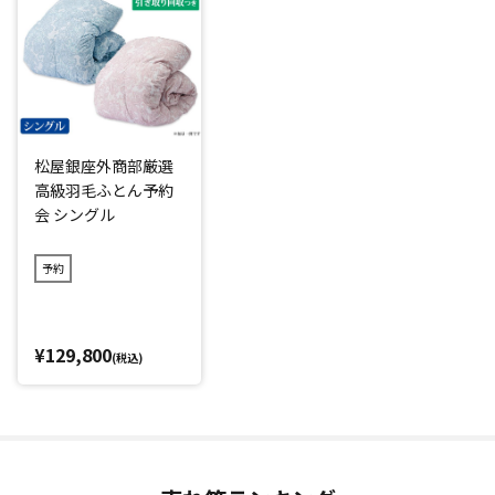
「ポーランド産」「ホワイトマザーグース」「6つ星プレミア
ムゴールドラベル(*1)」の羽毛掛けふとんを特別価格で買え
るのはシーズンオフの今だけ！
原毛をポーランドから直接買い付け、さらに羽毛専門工場の
閑散期に生産することで作業を大幅にカット、お買い得な価
松屋銀座外商部厳選
格を実現しました。
高級羽毛ふとん予約
スペシャルな予約会なので、松屋銀座の店頭では購入できま
会 シングル
せん。
さらに、ご希望であればご自宅でいらなくなった羽毛掛けふ
予約
とんを「引き取り回収」するサービスもあり、お金をかけて
処分する必要がないのもうれしいポイントです。(※引き取り
回収期限：2027年1月29日(金)まで)
¥129,800
(税込)
*1：日本羽毛製品協同組合品質基準
閉じる