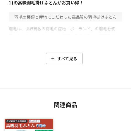
1)の高級羽毛掛けふとんがお買い得！
⽻⽑の種類と産地にこだわった高品質の羽毛掛けふとん
羽毛は、世界有数の羽毛の産地「ポーランド」の羽毛を使
用。なかでも、ダウンベルト地帯の昼夜の激しい寒暖差やキ
レイな水で育ったポーランド北部産の羽毛に限定しました。
そのうえ品質管理が厳しいポーランドの中でも高品質の「ホ
ワイトマザーグース」をセレクト。
すべて見る
マザーグースはダウンが大きく耐久性が高いのが特徴で、空
気をたくさん含むことができるため、暖かい空気を保ちやす
くします。
使用しているダウンの割合にもこだわり、「羽毛ふとん」と
呼ばれるための条件であるダウンの割合が50%以上のとこ
ろ、ダウンの割合93％と高配合。中綿は1.4kgと軽量なのに、
関連商品
暖かくボリュームのある高級羽毛掛けふとんに仕上がりまし
た。
閑散期の今だからこそ実現した特別価格