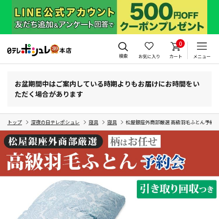
0
検索
お気に入り
カート
メニュー
お盆期間中はご案内している時期よりもお届けにお時間をい
ただく場合があります
トップ
深夜の日テレポシュレ
寝具
寝具
松屋銀座外商部厳選 高級羽毛ふとん予約会