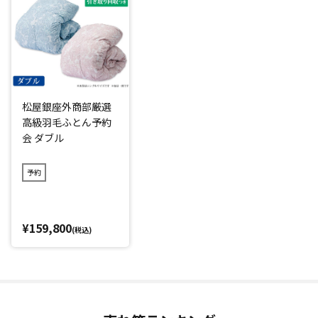
「ポーランド産」「ホワイトマザーグース」「6つ星プレミア
ムゴールドラベル(*1)」の羽毛掛けふとんを特別価格で買え
るのはシーズンオフの今だけ！
原毛をポーランドから直接買い付け、さらに羽毛専門工場の
閑散期に生産することで作業を大幅にカット、お買い得な価
松屋銀座外商部厳選
格を実現しました。
高級羽毛ふとん予約
スペシャルな予約会なので、松屋銀座の店頭では購入できま
会 ダブル
せん。
さらに、ご希望であればご自宅でいらなくなった羽毛掛けふ
予約
とんを「引き取り回収」するサービスもあり、お金をかけて
処分する必要がないのもうれしいポイントです。(※引き取り
回収期限：2027年1月29日(金)まで)
¥159,800
(税込)
*1：日本羽毛製品協同組合品質基準
閉じる