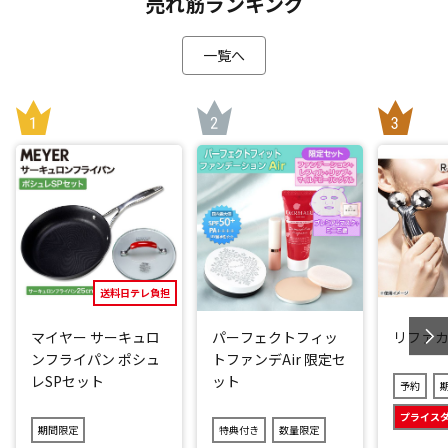
売れ筋ランキング
一覧へ
送料日テレ負担
マイヤー サーキュロ
パーフェクトフィッ
リファ
ンフライパン ポシュ
トファンデAir 限定セ
レSPセット
ット
予約
プライス
期間限定
特典付き
数量限定