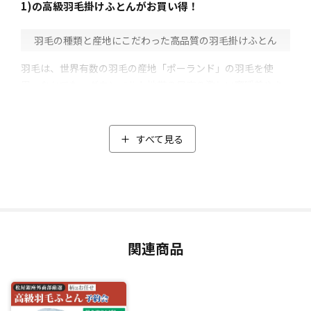
1)の高級羽毛掛けふとんがお買い得！
⽻⽑の種類と産地にこだわった高品質の羽毛掛けふとん
羽毛は、世界有数の羽毛の産地「ポーランド」の羽毛を使
用。なかでも、ダウンベルト地帯の昼夜の激しい寒暖差やキ
レイな水で育ったポーランド北部産の羽毛に限定しました。
そのうえ品質管理が厳しいポーランドの中でも高品質の「ホ
ワイトマザーグース」をセレクト。
すべて見る
マザーグースはダウンが大きく耐久性が高いのが特徴で、空
気をたくさん含むことができるため、暖かい空気を保ちやす
くします。
使用しているダウンの割合にもこだわり、「羽毛ふとん」と
呼ばれるための条件であるダウンの割合が50%以上のとこ
ろ、ダウンの割合93％と高配合。中綿は1.0kgと軽量なのに、
関連商品
暖かくボリュームのある高級羽毛掛けふとんに仕上がりまし
た。
閑散期の今だからこそ実現した特別価格