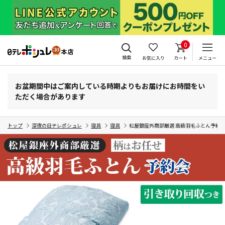
0
検索
お気に入り
カート
メニュー
お盆期間中はご案内している時期よりもお届けにお時間をい
ただく場合があります
トップ
深夜の日テレポシュレ
寝具
寝具
松屋銀座外商部厳選 高級羽毛ふとん予約会