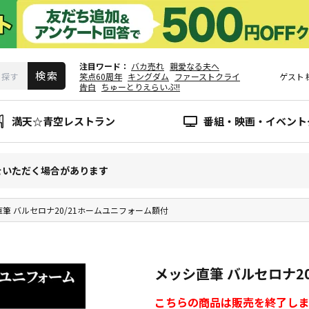
注目ワード
バカ売れ
親愛なる夫へ
笑点60周年
キングダム
ファーストクライ
ゲスト
告白
ちゅーとりえらいぶ!!
満天☆青空レストラン
番組・映画・イベント
をいただく場合があります
筆 バルセロナ20/21ホームユニフォーム額付
メッシ直筆 バルセロナ2
こちらの商品は販売を終了しま