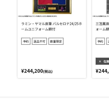
ラミン・ヤマル直筆 バルセロナ24/25ホ
三笘薫直
ームユニフォーム額付
ォーム額
予約
返品不可
数量限定
予約
×
在
¥244,200
¥244
(税込)