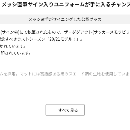
保！メッシ直筆サイン入りユニフォームが手に入るチャン
メッシ選手がサイニングした公認グッズ
ョン(サイン会)にて執筆されたもので、ザ・ダグアウト(サッカーメモラビ
念すべきラストシーズン「20/21モデル！」。
書かれています。
刻印されています。
／
ームを採用。マットには高級感ある黒のスエード調の生地を使用していま
欧州カップ戦にて正確無比な左足のシュートシーンを捉えた１枚です。
体差があります。
すべて見る
ザ・ダグアウトの証明書と個体管理