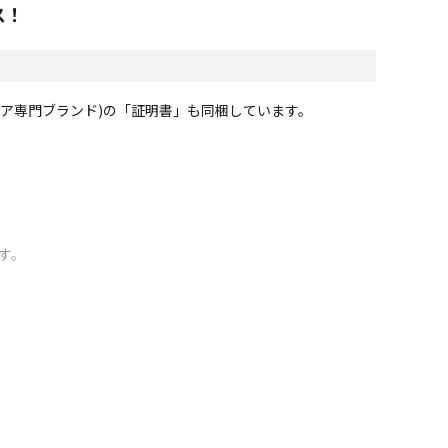
ス！
リア専門ブランド)の「証明書」も同梱しています。
す。