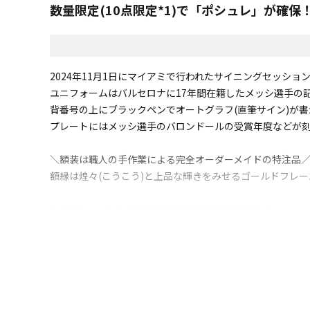
数量限定(10点限定*1)で「ポシュレ」が確
2024年11月1日にマイアミで行われたサイニングセッシ
ユニフォームはバルセロナに17年間在籍したメッシ選手の記
背番号の上にブラックペンでオートグラフ(直筆サイン)が
プレートにはメッシ選手のバロンドールの受賞年度などが
＼額装は職人の手作業による完全オーダーメイドの特注品
額縁は煌々(こうこう)と上品な輝きをみせるゴールドフレ
＼さらに、メッシ選手の名場面を捉えた写真2枚／
メッシ選手の躍動感あふれる試合中のワンシーン１枚に、
※本人による直筆のため、サインの位置、形、大きさに個