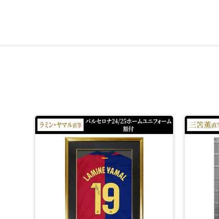
ザ・ダグアウトは、2004年に創業したサッカーメモラビ
取り扱う一点一点のサインはすべて個別でデータベースに登
【メッシ】リオネル・アンドレス・メッシ・クッシッティ
1987年6月24日生まれ。
アルゼンチン・ロサリオ出身のサッカー選手。
メジャーリーグサッカー・インテル・マイアミCF所属。
アルゼンチン代表でポジションはフォワード。
*1：予定販売数に達し次第、販売終了となります。