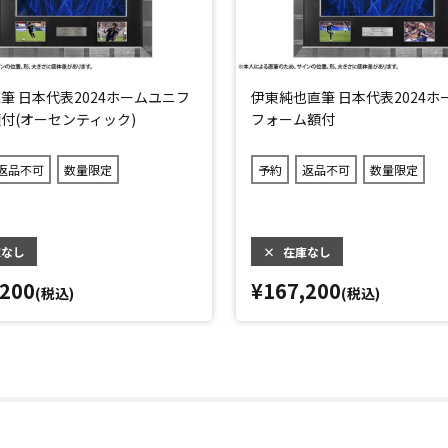
筆 日本代表2024ホームユニフ
伊東純也直筆 日本代表2024ホ
付(オーセンティック)
フォーム額付
返品不可
数量限定
予約
返品不可
数量限定
庫なし
×
在庫なし
,200
¥167,200
(税込)
(税込)