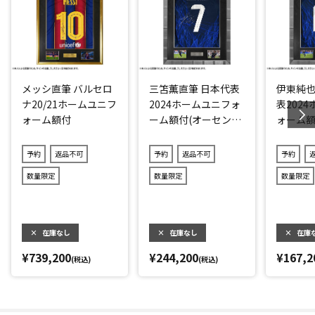
＼さらに、ラミン・ヤマル選手の名場面を捉えた写真2枚／
伝統の一戦エル・クラシコにて17歳の若さでゴールを決めた
ラミン・ヤマル選手を捉えた1枚と、欧州カップ戦で得意技で
ある利き足のアウトサイドでクロスを上げるモーションに入
るシーンの1枚です。とくにゴールを決めた場面はクラシコの
メッシ直筆 バルセロ
三笘薫直筆 日本代表
伊東純也
「史上最年少得点記録」を更新しました。
ナ20/21ホームユニフ
2024ホームユニフォ
表202
ォーム額付
ーム額付(オーセンテ
ォーム
※本人による直筆のため、サインの位置、形、大きさに個体
ィック)
差があります。
予約
返品不可
予約
返品不可
予約
数量限定
数量限定
数量限定
ザ・ダグアウトの証明書と個体管理
ザ・ダグアウトは、2004年に創業したサッカーメモラビリア
専門ブランドで、主に世界で活躍する選手の直筆サイン入り
×
在庫なし
×
在庫なし
×
在庫
ユニフォームやアート作品などを企画し販売しています。
¥739,200
¥244,200
¥167,2
取り扱う一点一点のサインはすべて個別でデータベースに登
(税込)
(税込)
録されており、証明書に記載されている「TD」から始まる商
品コードで照合が可能。画像データで確認することができま
す。