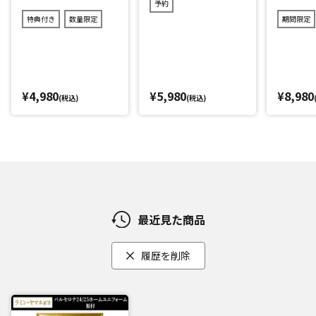
予約
*1：予定販売数に達し次第、販売終了となります。
特典付き
数量限定
期間限定
閉じる
¥4,980
¥5,980
¥8,980
(税込)
(税込)
最近見た商品
履歴を削除