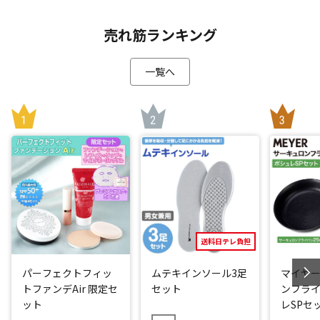
【ラミン・ヤマル】
売れ筋ランキング
ラミン・ヤマルは2023年4月29日バルセロナのトップチーム
にデビュー。
一覧へ
当時15歳9か月16日でクラブ史上最年少選手になったバルセ
ロナ期待の若き新星。
その後もラミン・ヤマルは、数々の最年少記録を塗り替えま
す。
・UEFAチャンピオンズリーグ最年少先発記録(16歳83日)
・エル・クラシコの最年少出場記録(16歳107日)
・バルセロナ公式戦50試合出場最年少記録(16歳310日)
中でも、2023年9月8日に行われたEURO 2024予選のジョージ
ア戦(アウェイで7-1の圧勝)では、16歳57日でスペイン代表
(ラ・ロハ)デビュー。同代表の史上最年少出場記録となりまし
送料日テレ負担
た。
それだけにはとどまらず、この試合の大勝を締めくくるゴー
パーフェクトフィッ
ムテキインソール3足
マイヤー
ルを決めて代表チームの史上最年少得点記録も達成しまし
トファンデAir 限定セ
セット
ンフライ
た。
ット
レSPセ