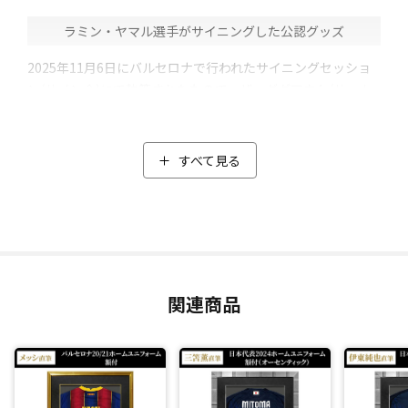
ラミン・ヤマル選手がサイニングした公認グッズ
2025年11月6日にバルセロナで行われたサイニングセッショ
ン(サイン会)にて執筆されたもので、ザ・ダグアウト(サッカ
ーメモラビリア専門ブランド)の「証明書」も同梱していま
す。
ユニフォームは17歳ながらバルセロナの主力へと成長を遂げ
すべて見る
たシーズン「24/25モデル」。
背番号の上にブラックペンでオートグラフ(直筆サイン)が書か
れています。
スポンサーのロゴは選手と同じ、丸ロゴのみの海外限定版で
す。
関連商品
＼額装は職人の手作業による完全オーダーメイドの特注品／
額縁は煌々(こうこう)と上品な輝きをみせるゴールドフレーム
を採用。マットには高級感ある黒のスエード調の生地を使用
しています。