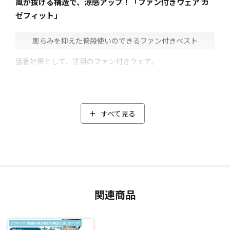
風が抜ける構造で、涼感アップ！「ファン付きウェア カ
ゼフィット」
膨らみを抑えた普段使いのできるファン付きベスト
猛暑対策として、注目のファン付きウェア。
「カゼフィット」はファンを2つ搭載していながら、ベストの
膨らみを抑えたファン付きベスト。
女性が着用しても自然に見られるようなデザインで、普段使
いしやすいのが特徴です。
すべて見る
ちょっとしたお買い物や庭のお手入れ、犬の散歩など、真夏
のさまざまなシチュエーションでお使いいただけます。
ファンの風量は「弱」・「中」・「強」の3段階で調節可能。
状況に応じて使い分けができます。
またファンの位置もこだわり、座ったときに背もたれに当た
関連商品
らないよう両サイドに配置。
さらに5000mAhのバッテリーが付属しているので、わざわざ
買いそろえる必要がなく、充電後すぐに使用できるのもうれ