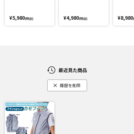
付属の5Vファンとモバイルバッテリー(5000mAh)使用時。
*2：保冷剤は付属しておりません。200g以上の保冷剤は使用
¥5,980
¥4,980
¥8,980
(税込)
(税込)
できません(保冷剤想定サイズ：約10cm×16cm)
*3：一般財団法人 カケンテストセンター調べ
閉じる
最近見た商品
履歴を削除