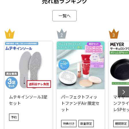
売れ筋ランキング
・脇スリット
蒸れやすい両脇の下の袖口をあえて締めずにゆとりを持たせ
一覧へ
ることで、風が通り抜け、涼感がアップします。
＼さらに保冷剤用メッシュポケットを2つ搭載(*2)／
ウェアの内側(脇下)には保冷剤を入れる事ができるメッシュポ
ケットが2つ付いています。
保冷剤や冷感タオルなどを入れれば、取り込んだ空気を冷や
し、きびしい暑さの中、涼感をサポートします。
UVカット率99％以上！(*3)
送料日テレ負担
裏地に紫外線防止を目的とした「ACグレーコーティング」を
施し、UVカット率99％以上(*3)を実現。
ムテキインソール3足
パーフェクトフィッ
マイヤー
ウォーキングやアウトドア、ガーデニング、スポーツ観戦、
セット
トファンデAir 限定セ
ンフライ
またはエアコンの効かない屋内でも大活躍します。
ット
レSPセ
予約
*1：着用条件など諸条件により、稼働時間が異なる場合がご
特典付き
数量限定
期間限定
ざいます。