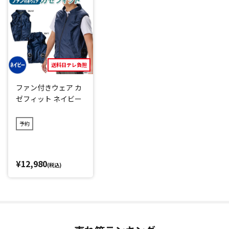
しいポイント。
バッテリーの持ちもよく、「弱」で運転した場合、最大稼働
時間は約8時間(*1)で、暑い作業を支えてくれます。
万が一、付属のバッテリーが切れても、お持ちのモバイルバ
ッテリーがあれば、つなげて使用することも可能。
もちろんファンを取り外せば、簡単にウェアの洗濯ができま
送料日テレ負担
す。
ファン付きウェア カ
ゼフィット ネイビー
涼感をアップさせているポイント
予約
「カゼフィット」は次のポイントにより、ファンからの空気
が効率よくベストの中を通り抜け、涼しくさせています。
そのうえ適度にファンの風が抜ける構造なので、ベストがパ
ンパンに膨れたりしません。
¥12,980
(税込)
・AIRベンチ構造
ベストの前(両胸部分)と、後(背中部分)に風の通り道をつくる
ことで、顔や後頭部にまでファンの風を送ります。